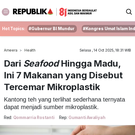
Hot Topics:
#Gubernur BI Mundur
#Kongres Umat Islam In
Ameera
Health
Selasa , 14 Oct 2025, 18:31 WIB
Dari
Seafood
Hingga Madu,
Ini 7 Makanan yang Disebut
Tercemar Mikroplastik
Kantong teh yang terlihat sederhana ternyata
dapat menjadi sumber mikroplastik.
Red:
Qommarria Rostanti
Rep:
Gumanti Awaliyah