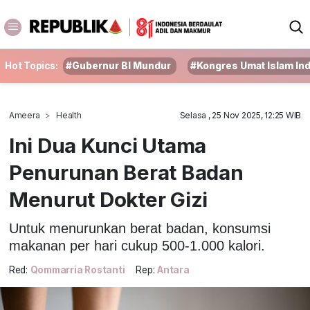
Hot Topics:
#Gubernur BI Mundur
#Kongres Umat Islam In
Ameera
Health
Selasa , 25 Nov 2025, 12:25 WIB
Ini Dua Kunci Utama
Penurunan Berat Badan
Menurut Dokter Gizi
Untuk menurunkan berat badan, konsumsi
makanan per hari cukup 500-1.000 kalori.
Red:
Qommarria Rostanti
Rep:
Antara