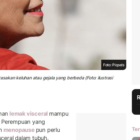
Foto: Piqsels
akan keluhan atau gejala yang berbeda (Foto: ilustrasi
han
lemak visceral
mampu
g. Perempuan yang
Ter
n
menopause
pun perlu
ceral dalam tubuh.