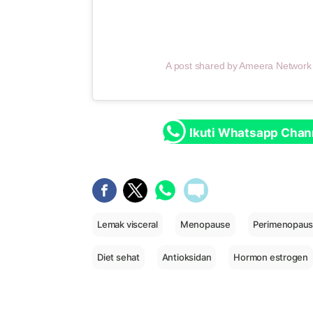
A post shared by Ameera Networ
Ikuti Whatsapp Chan
Lemak visceral
Menopause
Perimenopau
Diet sehat
Antioksidan
Hormon estrogen