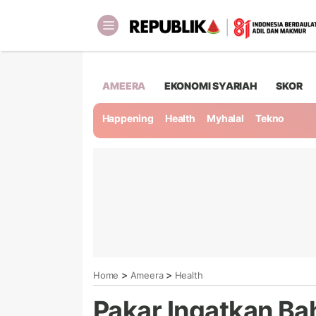
AMEERA
EKONOMI SYARIAH
SKOR
Happening
Health
Myhalal
Tekno
>
>
Home
Ameera
Health
Pakar Ingatkan Ba