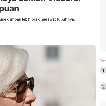
mpuan
e diimbau lebih bijak merawat tubuhnya.
Ter
1
2