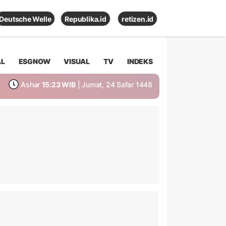
Deutsche Welle
Republika.id
retizen.id
AL
ESGNOW
VISUAL
TV
INDEKS
Ashar
15:23 WIB
| Jumat, 24 Safar 1448