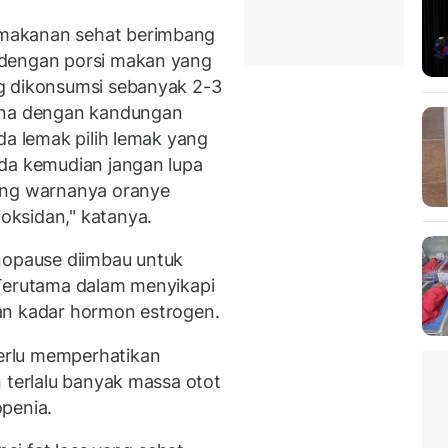
makanan sehat berimbang
 dengan porsi makan yang
g dikonsumsi sebanyak 2-3
arna dengan kandungan
da lemak pilih lemak yang
eda kemudian jangan lupa
ang warnanya oranye
ksidan," katanya.
opause diimbau untuk
 Terutama dalam menyikapi
an kadar hormon estrogen.
erlu memperhatikan
 terlalu banyak massa otot
penia.