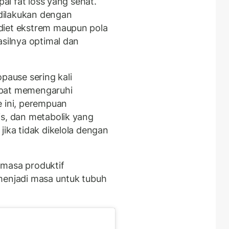
pai fat loss yang sehat.
dilakukan dengan
diet ekstrem maupun pola
asilnya optimal dan
ause sering kali
apat memengaruhi
e ini, perempuan
is, dan metabolik yang
jika tidak dikelola dengan
 masa produktif
menjadi masa untuk tubuh