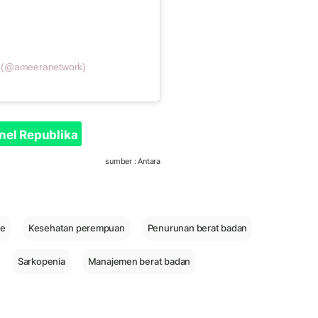
k (@ameeranetwork)
nel Republika
sumber : Antara
se
Kesehatan perempuan
Penurunan berat badan
Sarkopenia
Manajemen berat badan