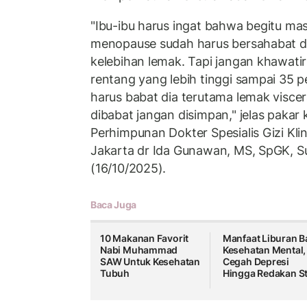
"Ibu-ibu harus ingat bahwa begitu m
menopause sudah harus bersahabat 
kelebihan lemak. Tapi jangan khawati
rentang yang lebih tinggi sampai 35 
harus babat dia terutama lemak viscera
dibabat jangan disimpan," jelas pakar 
Perhimpunan Dokter Spesialis Gizi Kli
Jakarta dr Ida Gunawan, MS, SpGK, S
(16/10/2025).
Baca Juga
10 Makanan Favorit
Manfaat Liburan B
Nabi Muhammad
Kesehatan Mental,
SAW Untuk Kesehatan
Cegah Depresi
Tubuh
Hingga Redakan S