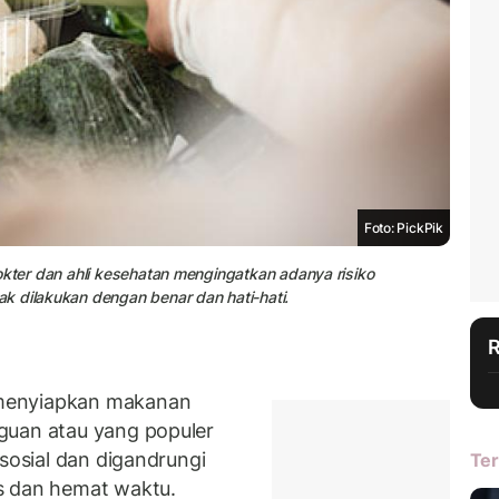
Foto: PickPik
okter dan ahli kesehatan mengingatkan adanya risiko
k dilakukan dengan benar dan hati-hati.
menyiapkan makanan
guan atau yang populer
sosial dan digandrungi
Ter
s dan hemat waktu.