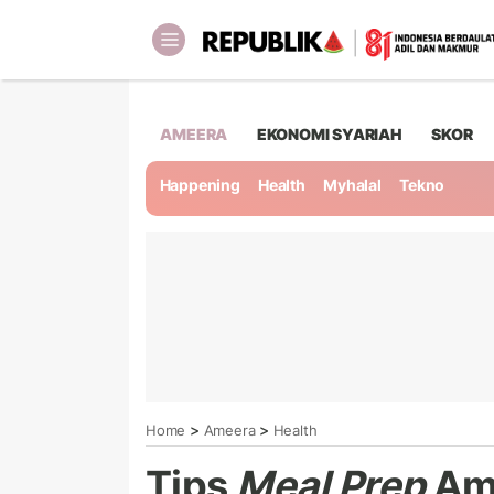
AMEERA
EKONOMI SYARIAH
SKOR
Happening
Health
Myhalal
Tekno
>
>
Home
Ameera
Health
Tips
Meal Prep
Ama