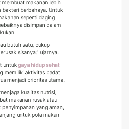
at membuat makanan lebih
 bakteri berbahaya. Untuk
makanan seperti daging
 sebaiknya disimpan dalam
ekukan.
lau butuh satu, cukup
erusak sisanya,” ujarnya.
t untuk
gaya hidup sehat
 memiliki aktivitas padat.
 menjadi prioritas utama.
njaga kualitas nutrisi,
kibat makanan rusak atau
at penyimpanan yang aman,
panjang untuk pola makan