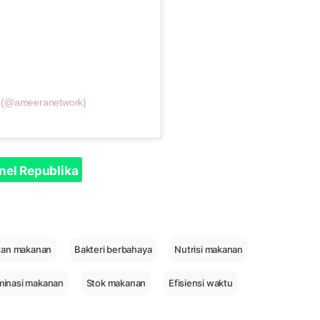
k (@ameeranetwork)
nel Republika
tan makanan
Bakteri berbahaya
Nutrisi makanan
minasi makanan
Stok makanan
Efisiensi waktu