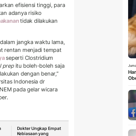
an efisiensi tinggi, para
an adanya risiko
makanan
tidak dilakukan
dalam jangka waktu lama,
gat rentan menjadi tempat
aya
seperti Clostridium
l prep
itu boleh-boleh saja
Juma
Har
lakukan dengan benar,”
Obe
rsitas Indonesia dr
INEM pada gelar wicara
ber.
n
Dokter Ungkap Empat
Kebiasaan yang