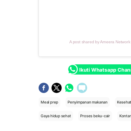
A post shared by Ameera Networ
Ikuti Whatsapp Chan
Meal prep
Penyimpanan makanan
Keseha
Gaya hidup sehat
Proses beku-cair
Konta