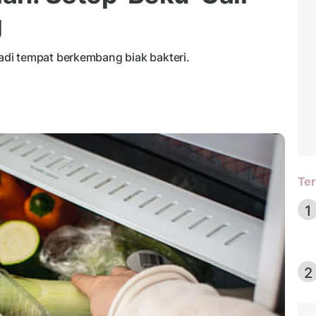
g
di tempat berkembang biak bakteri.
Ter
1
2