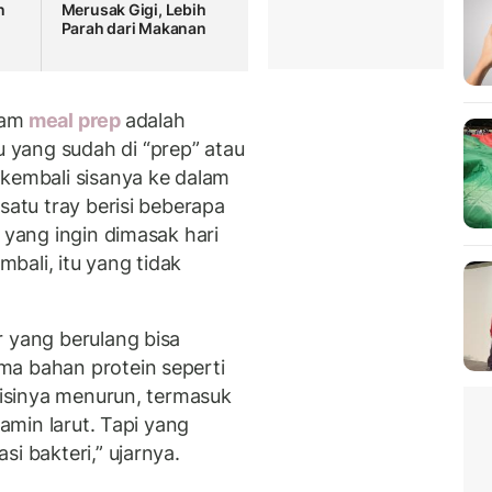
n
Merusak Gigi, Lebih
Parah dari Makanan
lam
meal prep
adalah
yang sudah di “prep” atau
 kembali sisanya ke dalam
satu tray berisi beberapa
 yang ingin dimasak hari
bali, itu yang tidak
r yang berulang bisa
ma bahan protein seperti
trisinya menurun, termasuk
tamin larut. Tapi yang
i bakteri,” ujarnya.