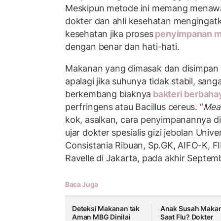
Meskipun metode ini memang menawark
dokter dan ahli kesehatan mengingatk
kesehatan jika proses
penyimpanan 
dengan benar dan hati-hati.
Makanan yang dimasak dan disimpan 
apalagi jika suhunya tidak stabil, san
berkembang biaknya
bakteri berbah
perfringens atau Bacillus cereus. “
Mea
kok, asalkan, cara penyimpanannya di
ujar dokter spesialis gizi jebolan Unive
Consistania Ribuan, Sp.GK, AIFO-K, F
Ravelle di Jakarta, pada akhir Septem
Baca Juga
Deteksi Makanan tak
Anak Susah Maka
Aman MBG Dinilai
Saat Flu? Dokter