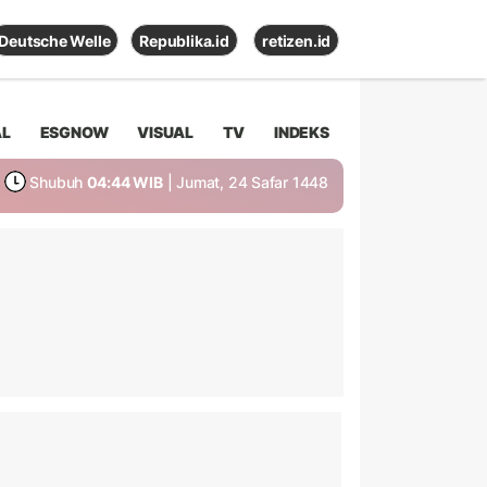
Deutsche Welle
Republika.id
retizen.id
AL
ESGNOW
VISUAL
TV
INDEKS
Shubuh
04:44 WIB
| Jumat, 24 Safar 1448