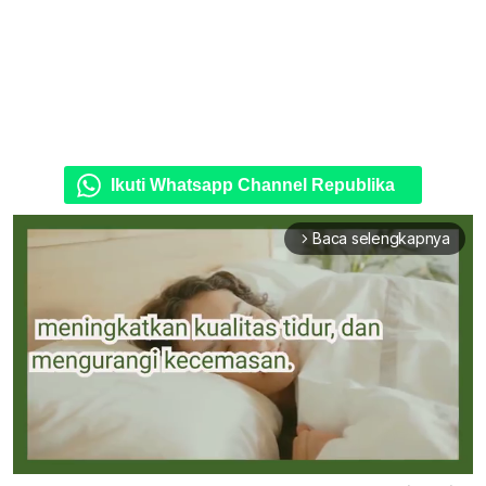
Ikuti Whatsapp Channel Republika
Baca selengkapnya
arrow_forward_ios