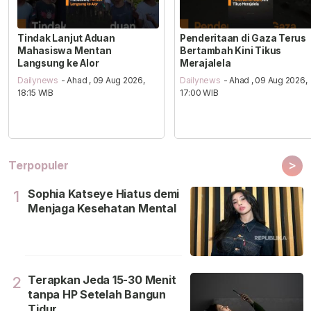
Tindak Lanjut Aduan
Penderitaan di Gaza Terus
Mahasiswa Mentan
Bertambah Kini Tikus
Langsung ke Alor
Merajalela
Dailynews
- Ahad , 09 Aug 2026,
Dailynews
- Ahad , 09 Aug 2026,
18:15 WIB
17:00 WIB
>
Terpopuler
Sophia Katseye Hiatus demi
1
Menjaga Kesehatan Mental
Terapkan Jeda 15-30 Menit
2
tanpa HP Setelah Bangun
Tidur