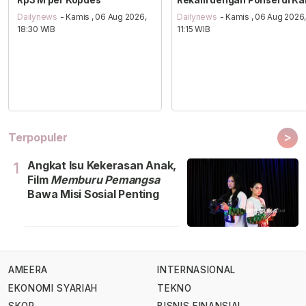
Rp3 M per Kopdes
Rekam dengan Ponsel di Ka
Dailynews
- Kamis , 06 Aug 2026,
Dailynews
- Kamis , 06 Aug 2026
18:30 WIB
11:15 WIB
>
Terpopuler
Angkat Isu Kekerasan Anak,
1
Film
Memburu Pemangsa
Bawa Misi Sosial Penting
AMEERA
INTERNASIONAL
EKONOMI SYARIAH
TEKNO