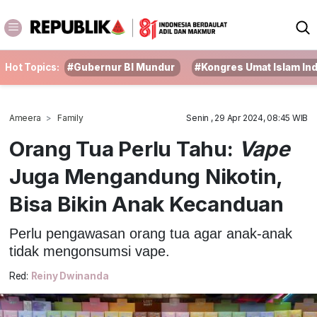
Hot Topics:
#Gubernur BI Mundur
#Kongres Umat Islam In
Ameera
Family
Senin , 29 Apr 2024, 08:45 WIB
Orang Tua Perlu Tahu:
Vape
Juga Mengandung Nikotin,
Bisa Bikin Anak Kecanduan
Perlu pengawasan orang tua agar anak-anak
tidak mengonsumsi vape.
Red:
Reiny Dwinanda