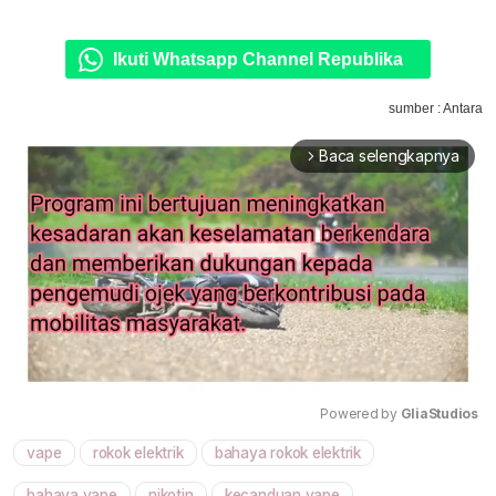
Ikuti Whatsapp Channel Republika
sumber : Antara
Baca selengkapnya
arrow_forward_ios
Powered by 
GliaStudios
vape
rokok elektrik
bahaya rokok elektrik
Mute
bahaya vape
nikotin
kecanduan vape