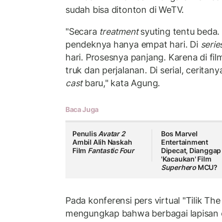
sudah bisa ditonton di WeTV.
"Secara
treatment
syuting tentu beda. 
pendeknya hanya empat hari. Di
serie
hari. Prosesnya panjang. Karena di fi
truk dan perjalanan. Di serial, cerita
cast
baru," kata Agung.
Baca Juga
Penulis
Avatar 2
Bos Marvel
Ambil Alih Naskah
Entertainment
Film
Fantastic Four
Dipecat, Dianggap
'Kacaukan' Film
Superhero
MCU?
Pada konferensi pers virtual "Tilik The
mengungkap bahwa berbagai lapisan c