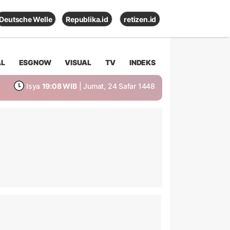
Deutsche Welle
Republika.id
retizen.id
AL
ESGNOW
VISUAL
TV
INDEKS
Isya
19:08 WIB
| Jumat, 24 Safar 1448