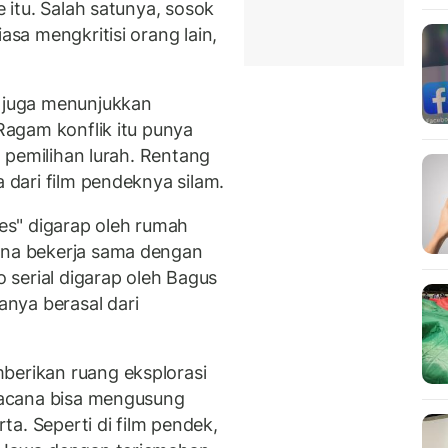
e itu. Salah satunya, sosok
iasa mengkritisi orang lain,
n juga menunjukkan
 Ragam konflik itu punya
it pemilihan lurah. Rentang
a dari film pendeknya silam.
ies" digarap oleh rumah
cana bekerja sama dengan
serial digarap oleh Bagus
nya berasal dari
berikan ruang eksplorasi
avacana bisa mengusung
a. Seperti di film pendek,