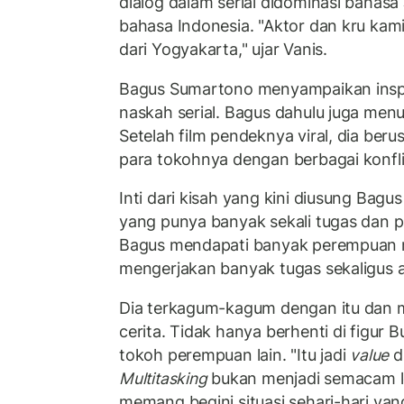
dialog dalam serial didominasi bahas
bahasa Indonesia. "Aktor dan kru kam
dari Yogyakarta," ujar Vanis.
Bagus Sumartono menyampaikan insp
naskah serial. Bagus dahulu juga men
Setelah film pendeknya viral, dia ber
para tokohnya dengan berbagai konfli
Inti dari kisah yang kini diusung Bag
yang punya banyak sekali tugas dan 
Bagus mendapati banyak perempuan
mengerjakan banyak tugas sekaligus a
Dia terkagum-kagum dengan itu dan
cerita. Tidak hanya berhenti di figur B
tokoh perempuan lain. "Itu jadi
value
di
Multitasking
bukan menjadi semacam le
memang begini situasi sehari-hari yan