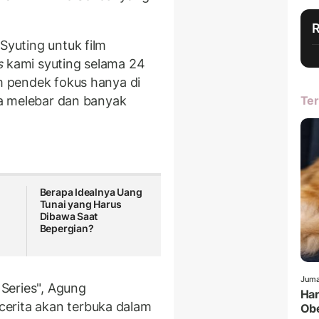
Syuting untuk film
s
kami syuting selama 24
lm pendek fokus hanya di
nya melebar dan banyak
Ter
Berapa Idealnya Uang
Tunai yang Harus
Dibawa Saat
Bepergian?
Juma
 Series", Agung
Har
erita akan terbuka dalam
Obe