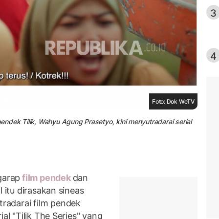
3
4
Foto: Dok WeTV
pendek Tilik, Wahyu Agung Prasetyo, kini menyutradarai serial
garap
film pendek
dan
l itu dirasakan sineas
tradarai film pendek
al "Tilik The Series" yang