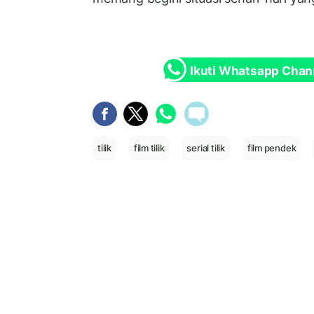
Ikuti Whatsapp Chan
tilik
film tilik
serial tilik
film pendek