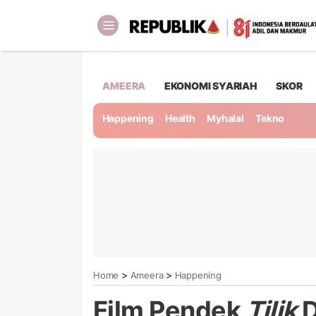
AMEERA
EKONOMI SYARIAH
SKOR
Happening
Health
Myhalal
Tekno
>
>
Home
Ameera
Happening
Film Pendek
Tilik
D