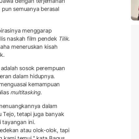
a Jawa dengan terjemahan
i pun semuanya berasal
irasinya menggarap
ulis naskah film pendek
Tilik
.
usaha meneruskan kisah
k.
us adalah sosok perempuan
peran dalam hidupnya.
 menguasai kemampuan
lias
multitasking
.
 menuangkannya dalam
u Tejo, tetapi juga banyak
 tayangan ini.
dekan atau olok-olok, tapi
g kami temui," kata Bagus.