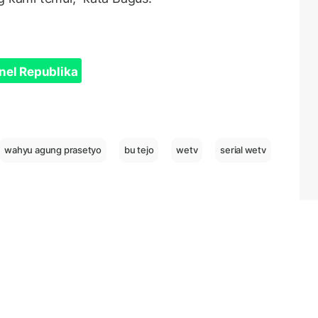
nel Republika
wahyu agung prasetyo
bu tejo
wetv
serial wetv