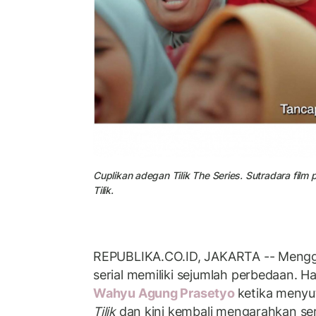
Cuplikan adegan Tilik The Series. Sutradara film 
Tilik.
REPUBLIKA.CO.ID, JAKARTA -- Meng
serial memiliki sejumlah perbedaan. Ha
Wahyu Agung Prasetyo
ketika menyu
Tilik
dan kini kembali mengarahkan seri