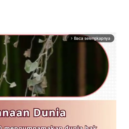
Baca selengkapnya
arrow_forward_ios