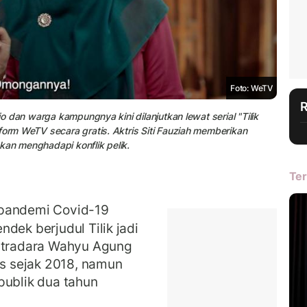
Foto: WeTV
jo dan warga kampungnya kini dilanjutkan lewat serial "Tilik
form WeTV secara gratis. Aktris Siti Fauziah memberikan
kan menghadapi konflik pelik.
Ter
 pandemi Covid-19
dek berjudul Tilik jadi
sutradara Wahyu Agung
is sejak 2018, namun
publik dua tahun