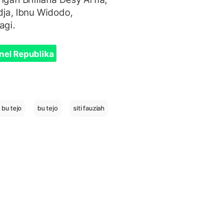
dja, Ibnu Widodo,
agi.
nel Republika
k bu tejo
bu tejo
siti fauziah