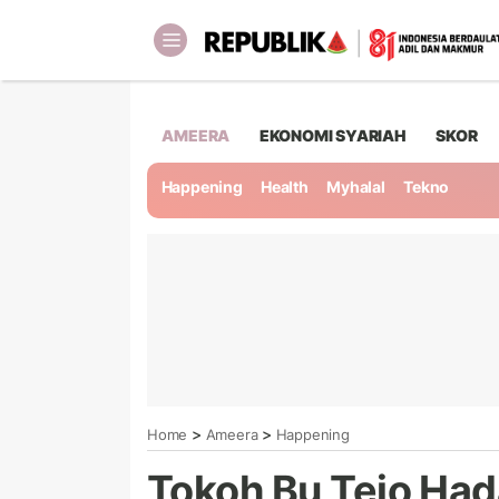
AMEERA
EKONOMI SYARIAH
SKOR
Happening
Health
Myhalal
Tekno
>
>
Home
Ameera
Happening
Tokoh Bu Tejo Hadap