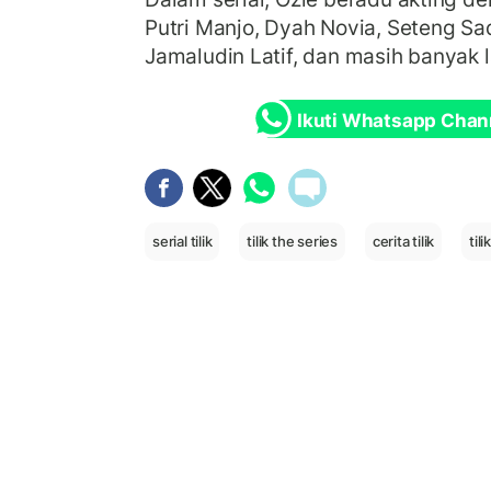
Putri Manjo, Dyah Novia, Seteng Sa
Jamaludin Latif, dan masih banyak l
Ikuti Whatsapp Chan
serial tilik
tilik the series
cerita tilik
tili