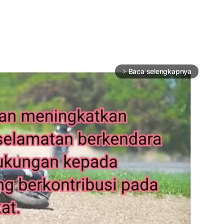
Baca selengkapnya
arrow_forward_ios