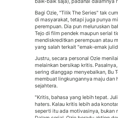
baik-baik saja), padahal dalamnya 
Bagi Ozie, "Tilik The Series" tak c
di masyarakat, tetapi juga punya 
perempuan. Dia pun meluruskan ba
Tejo di film pendek maupun serial t
mendiskreditkan perempuan atau 
yang salah terkait "emak-emak julid
Justru, secara personal Ozie menilai 
melainkan bersikap kritis. Pasalnya,
sering dianggap menyebalkan, Bu Te
membuat lingkungannya maju dan h
sejahtera.
"Kritis, bahasa yang lebih tepat. Ju
haters. Kalau kritis lebih ada konotas
seperti itu ada motivasinya, bukan 
Dalam serial, Ozie beradu akting den