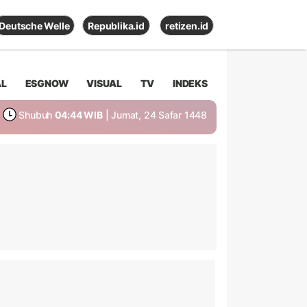
Deutsche Welle
Republika.id
retizen.id
AL
ESGNOW
VISUAL
TV
INDEKS
Shubuh
04:44 WIB
| Jumat, 24 Safar 1448