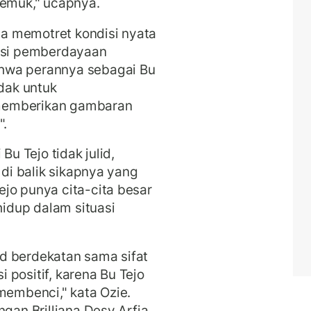
remuk," ucapnya.
uma memotret kondisi nyata
misi pemberdayaan
hwa perannya sebagai Bu
idak untuk
memberikan gambaran
".
Bu Tejo tidak julid,
 di balik sikapnya yang
jo punya cita-cita besar
idup dalam situasi
lid berdekatan sama sifat
i positif, karena Bu Tejo
membenci," kata Ozie.
gan Brilliana Desy Arfia,