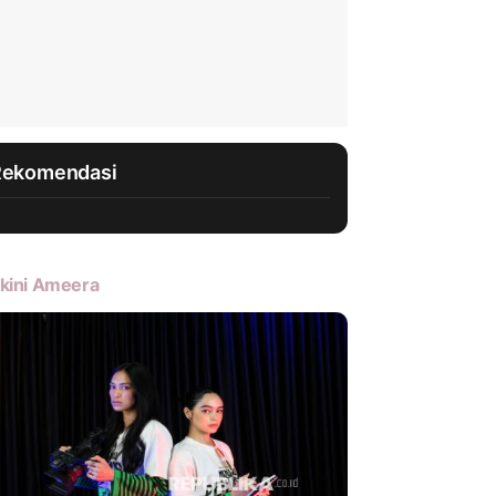
Rekomendasi
kini Ameera