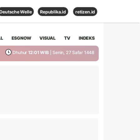
Deutsche Welle
Republika.id
retizen.id
AL
ESGNOW
VISUAL
TV
INDEKS
Dhuhur
12:01 WIB
| Senin, 27 Safar 1448