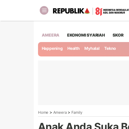
AMEERA
EKONOMI SYARIAH
SKOR
Happening
Health
Myhalal
Tekno
>
>
Home
Ameera
Family
Anak Anda Suka Be