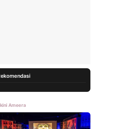
Rekomendasi
kini Ameera