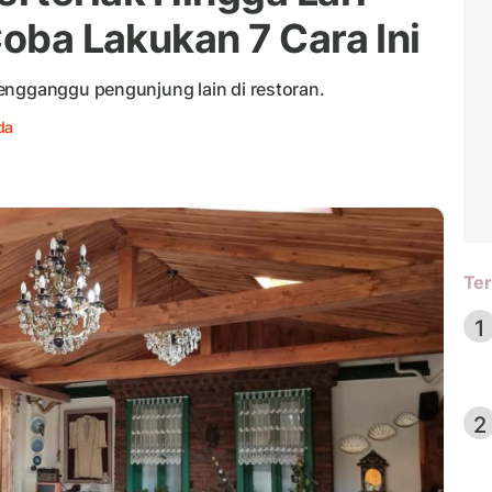
Coba Lakukan 7 Cara Ini
engganggu pengunjung lain di restoran.
da
Ter
1
2