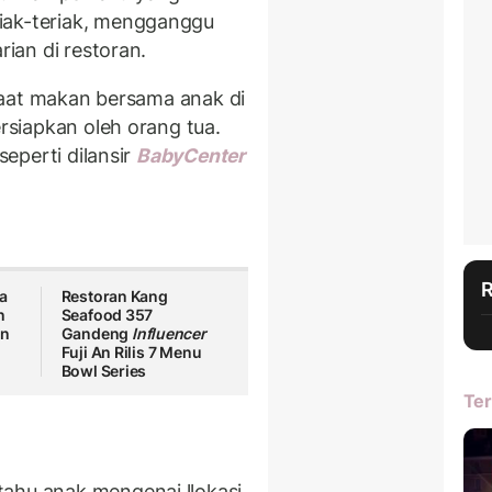
iak-teriak, mengganggu
rian di restoran.
i saat makan bersama anak di
ersiapkan oleh orang tua.
seperti dilansir
BabyCenter
a
Restoran Kang
n
Seafood 357
an
Gandeng
Influencer
Fuji An Rilis 7 Menu
Bowl Series
Ter
tahu anak mengenai llokasi