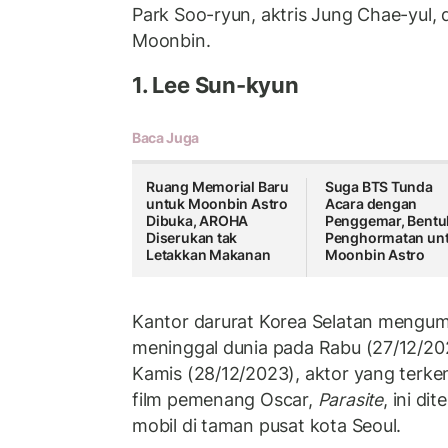
Park Soo-ryun, aktris Jung Chae-yul,
Moonbin.
1. Lee Sun-kyun
Baca Juga
Ruang Memorial Baru
Suga BTS Tunda
untuk Moonbin Astro
Acara dengan
Dibuka, AROHA
Penggemar, Bentu
Diserukan tak
Penghormatan un
Letakkan Makanan
Moonbin Astro
Kantor darurat Korea Selatan mengu
meninggal dunia pada Rabu (27/12/202
Kamis (28/12/2023), aktor yang terke
film pemenang Oscar,
Parasite
, ini d
mobil di taman pusat kota Seoul.