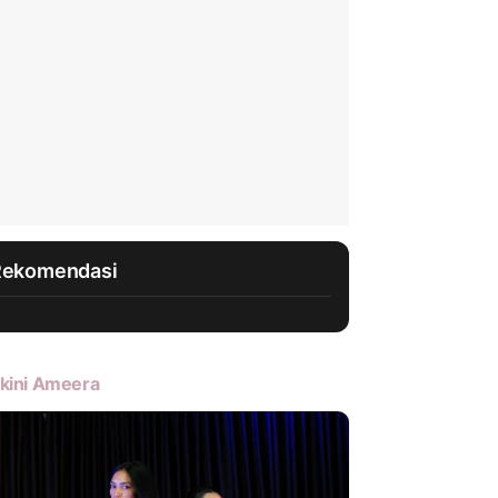
Rekomendasi
kini Ameera