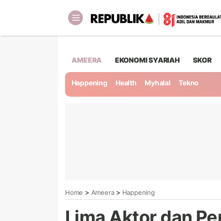
AMEERA
EKONOMI SYARIAH
SKOR
Happening
Health
Myhalal
Tekno
>
>
Home
Ameera
Happening
Lima Aktor dan Pe