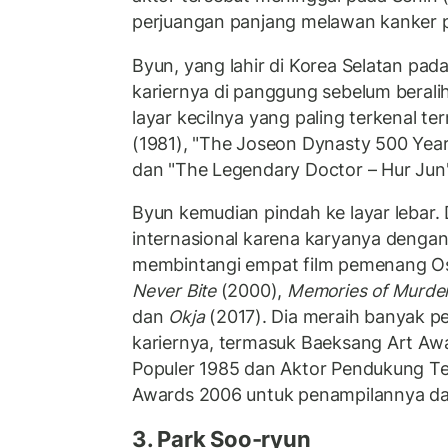
perjuangan panjang melawan kanker 
Byun, yang lahir di Korea Selatan pad
kariernya di panggung sebelum beralih
layar kecilnya yang paling terkenal te
(1981), "The Joseon Dynasty 500 Year
dan "The Legendary Doctor – Hur Jun"
Byun kemudian pindah ke layar lebar. 
internasional karena karyanya denga
membintangi empat film pemenang Os
Never Bite
(2000),
Memories of Murde
dan
Okja
(2017). Dia meraih banyak 
kariernya, termasuk Baeksang Art Awa
Populer 1985 dan Aktor Pendukung Ter
Awards 2006 untuk penampilannya d
3. Park Soo-ryun