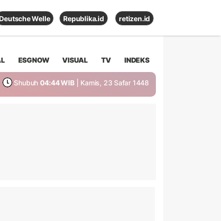
Deutsche Welle
Republika.id
retizen.id
AL
ESGNOW
VISUAL
TV
INDEKS
Shubuh
04:44 WIB
| Kamis, 23 Safar 1448