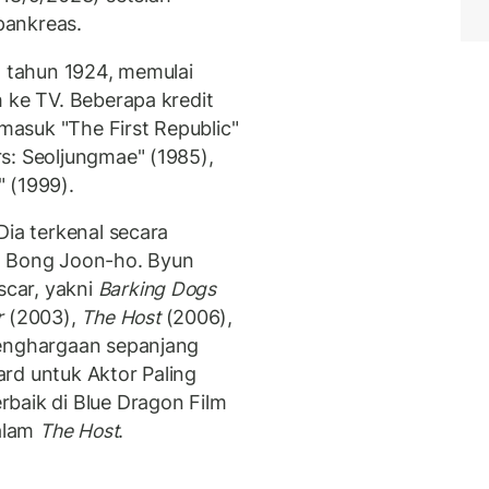
pankreas.
a tahun 1924, memulai
 ke TV. Beberapa kredit
rmasuk "The First Republic"
s: Seoljungmae" (1985),
 (1999).
Dia terkenal secara
n Bong Joon-ho. Byun
car, yakni
Barking Dogs
r
(2003),
The Host
(2006),
penghargaan sepanjang
rd untuk Aktor Paling
baik di Blue Dragon Film
alam
The Host
.