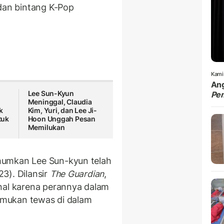
 dan bintang K-Pop
Kami
Ang
Lee Sun-Kyun
Pe
Meninggal, Claudia
k
Kim, Yuri, dan Lee Ji-
tuk
Hoon Unggah Pesan
Memilukan
mumkan Lee Sun-kyun telah
3). Dilansir
The Guardian
,
nal karena perannya dalam
itemukan tewas di dalam