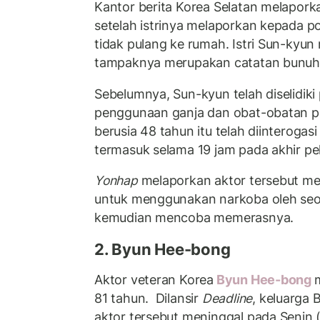
Kantor berita Korea Selatan melapor
setelah istrinya melaporkan kepada p
tidak pulang ke rumah. Istri Sun-ky
tampaknya merupakan catatan bunuh d
Sebelumnya, Sun-kyun telah diselidiki 
penggunaan ganja dan obat-obatan psi
berusia 48 tahun itu telah diinterogasi t
termasuk selama 19 jam pada akhir pe
Yonhap
melaporkan aktor tersebut me
untuk menggunakan narkoba oleh seo
kemudian mencoba memerasnya.
2. Byun Hee-bong
Aktor veteran Korea
Byun Hee-bong
81 tahun. Dilansir
Deadline
, keluarga
aktor tersebut meninggal pada Senin 