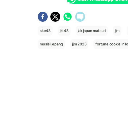
ske48
jkt48
jak japan matsuri
jjm
musisi jepang
jjm 2023
fortune cookie in l