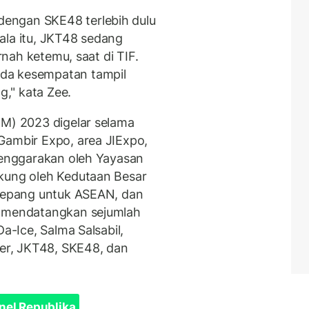
engan SKE48 terlebih dulu
ala itu, JKT48 sedang
ernah ketemu, saat di TIF.
da kesempatan tampil
," kata Zee.
JM) 2023 digelar selama
Gambir Expo, area JIExpo,
elenggarakan oleh Yayasan
ukung oleh Kedutaan Besar
 Jepang untuk ASEAN, dan
M mendatangkan sejumlah
Da-Ice, Salma Salsabil,
ver, JKT48, SKE48, dan
nel Republika