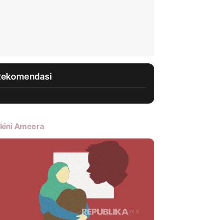
Rekomendasi
kini Ameera