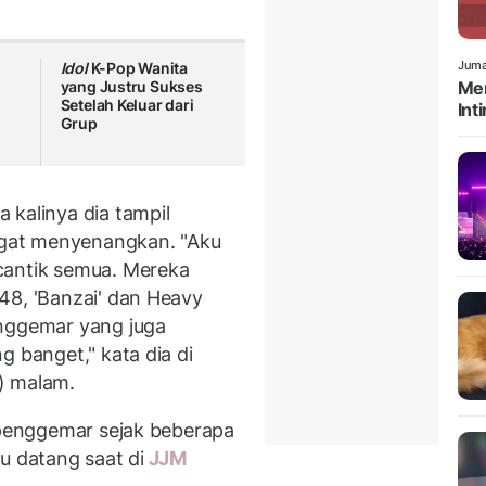
Juma
Idol
K-Pop Wanita
yang Justru Sukses
Men
Setelah Keluar dari
Int
Grup
 kalinya dia tampil
gat menyenangkan. "Aku
cantik semua. Mereka
48, 'Banzai' dan Heavy
enggemar yang juga
g banget," kata dia di
) malam.
h penggemar sejak beberapa
u datang saat di
JJM