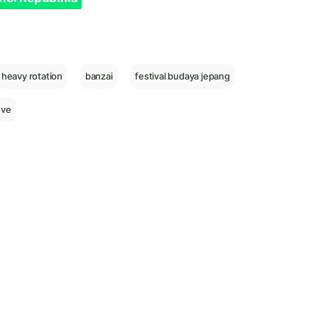
heavy rotation
banzai
festival budaya jepang
ove