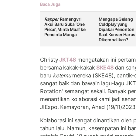
Baca Juga
Rapper
Ramengvrl
Mengapa Gelang
Akui Baru Suka ‘One
Coldplay yang
Piece’, Minta Maaf ke
Dipakai Penonton
Pencinta Manga
Saat Konser Harus
Dikembalikan?
Christy
JKT48
mengatakan ini pertama
bersama kakak-kakak
SKE48
dan san
baru
ketemu
mereka (SKE48), cantik-
sangat baik dan bawain lagu-lagu JKT
Rotation' semangat sekali. Banyak p
menantikan kolaborasi kami jadi senan
JIExpo, Kemayoran, Ahad (19/11/2023
Kolaborasi ini sangat dinantikan ole
tahun lalu. Namun, kesempatan ini bar