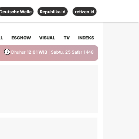
Deutsche Welle
Republika.id
retizen.id
AL
ESGNOW
VISUAL
TV
INDEKS
Dhuhur
12:01 WIB
| Sabtu, 25 Safar 1448