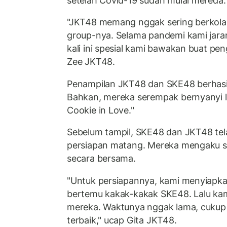
setelah Covid-19 sudah mulai mereda
"JKT48 memang nggak sering berkolab
group-nya. Selama pandemi kami jaran
kali ini spesial kami bawakan buat pe
Zee JKT48.
Penampilan JKT48 dan SKE48 berhas
Bahkan, mereka serempak bernyanyi la
Cookie in Love."
Sebelum tampil, SKE48 dan JKT48 tela
persiapan matang. Mereka mengaku s
secara bersama.
"Untuk persiapannya, kami menyiapkan
bertemu kakak-kakak SKE48. Lalu kam
mereka. Waktunya nggak lama, cukup
terbaik," ucap Gita JKT48.