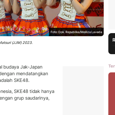
Foto: Dok. Republika/Meiliza Laveda
Matsuri (JJM) 2023.
Ter
al budaya Jak-Japan
ni dengan mendatangkan
 adalah SKE48.
nesia, SKE48 tidak hanya
dengan grup saudarinya,