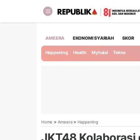
AMEERA
EKONOMI SYARIAH
SKOR
Happening
Health
Myhalal
Tekno
>
>
Home
Ameera
Happening
JKT48 Kolaborasi 