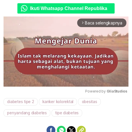
Ikuti Whatsapp Channel Republika
Baca selengkapnya
arrow_forward_ios
Powered by 
GliaStudios
diabetes tipe 2
kanker kolorektal
obesitas
Mute
penyandang diabetes
tipe diabetes