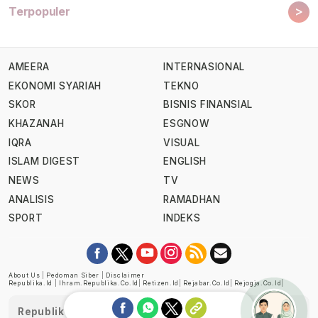
>
Terpopuler
AMEERA
INTERNASIONAL
EKONOMI SYARIAH
TEKNO
SKOR
BISNIS FINANSIAL
KHAZANAH
ESGNOW
IQRA
VISUAL
ISLAM DIGEST
ENGLISH
NEWS
TV
ANALISIS
RAMADHAN
SPORT
INDEKS
About Us
|
Pedoman Siber
|
Disclaimer
Republika.id
|
Ihram.republika.co.id
|
Retizen.id
|
Rejabar.co.id
|
Rejogja.co.id
|
Republika telah diverifikasi oleh Dewan Pers