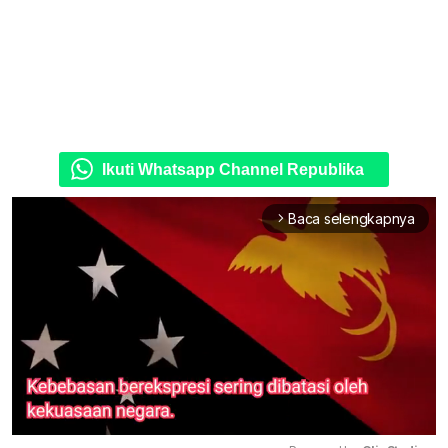
Ikuti Whatsapp Channel Republika
Baca selengkapnya
arrow_forward_ios