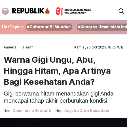
Hot Topics:
#Gubernur BI Mundur
#Kongres Umat Islam In
Ameera
Health
Kamis , 26 Oct 2023, 18:35 WIB
Warna Gigi Ungu, Abu,
Hingga Hitam, Apa Artinya
Bagi Kesehatan Anda?
Gigi berwarna hitam menandakan gigi Anda
mencapai tahap akhir perburukan kondisi.
Red:
Qommarria Rostanti
Rep:
Adysha Citra Ramadani