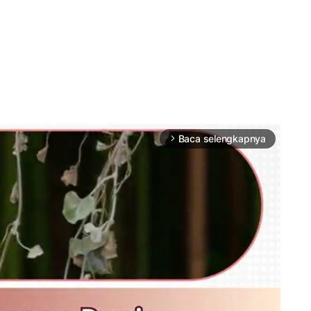
Baca selengkapnya
arrow_forward_ios