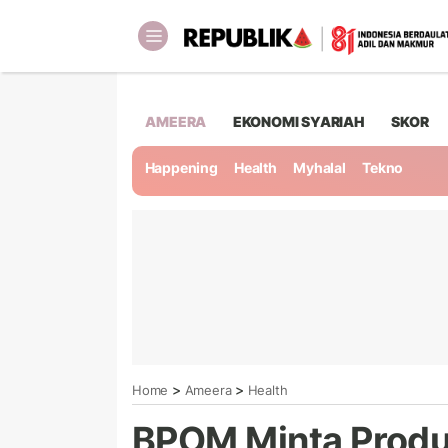
AMEERA
EKONOMI SYARIAH
SKOR
Happening
Health
Myhalal
Tekno
>
>
Home
Ameera
Health
BPOM Minta Produ