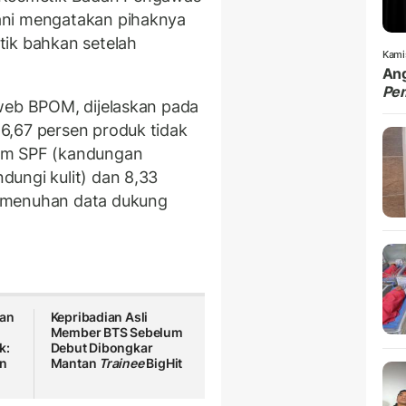
ani mengatakan pihaknya
tik bahkan setelah
Kami
Ang
Pe
web BPOM, dijelaskan pada
6,67 persen produk tidak
im SPF (kandungan
ungi kulit) dan 8,33
emenuhan data dukung
gan
Kepribadian Asli
Member BTS Sebelum
k:
Debut Dibongkar
an
Mantan
Trainee
BigHit