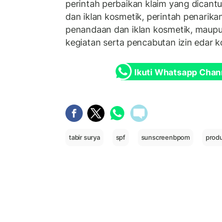
perintah perbaikan klaim yang dica
dan iklan kosmetik, perintah penarik
penandaan dan iklan kosmetik, maup
kegiatan serta pencabutan izin edar k
Ikuti Whatsapp Chan
tabir surya
spf
sunscreenbpom
produ