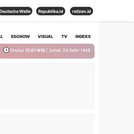
Deutsche Welle
Republika.id
retizen.id
AL
ESGNOW
VISUAL
TV
INDEKS
Dhuhur
12:01 WIB
| Jumat, 24 Safar 1448