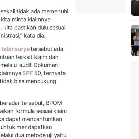
 sekali tidak ada memenuhi
 kita minta klaimnya
 kita pastikan dulu sesuai
istrasi," kata dia.
k
tabir surya
tersebut ada
tuan terkait klaim dan
melalui audit Dokumen
 klaimnya
SPF
50, ternyata
 tidak bisa mendukung
 beredar tersebut, BPOM
ikan formula sesuai klaim
maka dapat mencantumkan
an untuk mendapatkan
lalui dua metode uji yaitu