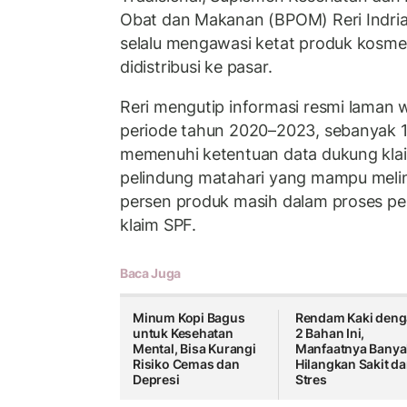
Obat dan Makanan (BPOM) Reri Indri
selalu mengawasi ketat produk kosme
didistribusi ke pasar.
Reri mengutip informasi resmi laman 
periode tahun 2020–2023, sebanyak 1
memenuhi ketentuan data dukung kla
pelindung matahari yang mampu melind
persen produk masih dalam proses p
klaim SPF.
Baca Juga
Minum Kopi Bagus
Rendam Kaki den
untuk Kesehatan
2 Bahan Ini,
Mental, Bisa Kurangi
Manfaatnya Banya
Risiko Cemas dan
Hilangkan Sakit d
Depresi
Stres