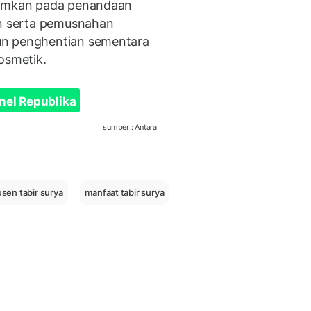
ntumkan pada penandaan
an serta pemusnahan
un penghentian sementara
osmetik.
nel Republika
sumber : Antara
sen tabir surya
manfaat tabir surya