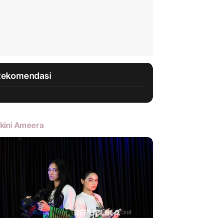
Rekomendasi
kini Ameera