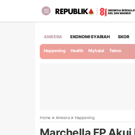
AMEERA
EKONOMI SYARIAH
SKOR
Happening
Health
Myhalal
Tekno
>
>
Home
Ameera
Happening
Marchella FP Akui