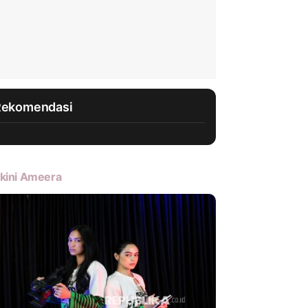
Rekomendasi
kini Ameera