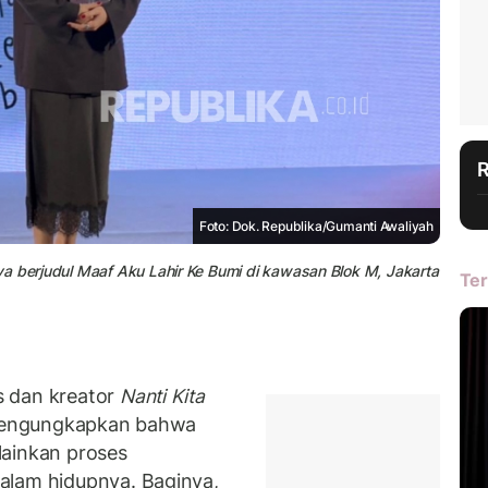
Foto: Dok. Republika/Gumanti Awaliyah
a berjudul Maaf Aku Lahir Ke Bumi di kawasan Blok M, Jakarta
Ter
s dan kreator
Nanti Kita
mengungkapkan bahwa
lainkan proses
alam hidupnya. Baginya,