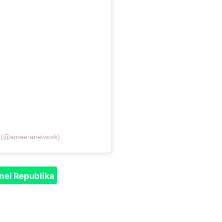
k (@ameeranetwork)
nel Republika