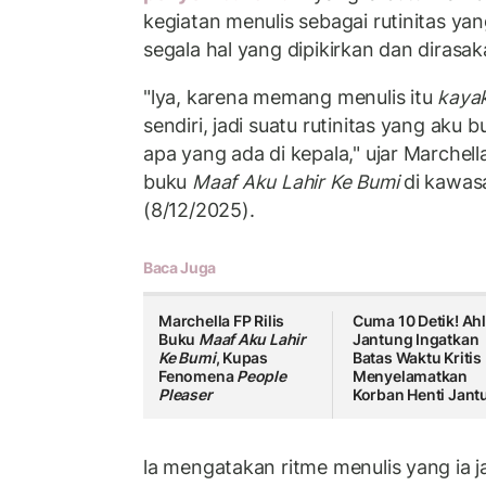
kegiatan menulis sebagai rutinitas 
segala hal yang dipikirkan dan dirasak
"lya, karena memang menulis itu
kaya
sendiri, jadi suatu rutinitas yang aku
apa yang ada di kepala," ujar Marchell
buku
Maaf Aku Lahir Ke Bumi
di kawas
(8/12/2025).
Baca Juga
Marchella FP Rilis
Cuma 10 Detik! Ahl
Buku
Maaf Aku Lahir
Jantung Ingatkan
Ke Bumi
, Kupas
Batas Waktu Kritis
Fenomena
People
Menyelamatkan
Pleaser
Korban Henti Jant
la mengatakan ritme menulis yang ia 