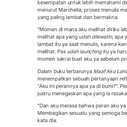
kesempatan untuk lebih memahami diri 
menurut Marchella, proses menulis m
yang paling lambat dan bermakna.
"Momen di mana aku melihat diriku leb
melihat apa yang
udah dilewatin
, apa 
lambat itu ya saat menulis, karena ka
melihat. Pas
udah launching
itu ya har
momen sakral buat aku ya sebelum pro
Dalam buku terbarunya
Maaf Aku Lahi
menempatkan sebuah pertanyaan refl
"Aku ini perannya apa ya di bumi?". Pe
justru menegaskan apa yang ia rasakan
"Dan aku merasa bahwa peran aku ya u
Membagikan sesuatu yang semoga berm
kata dia.