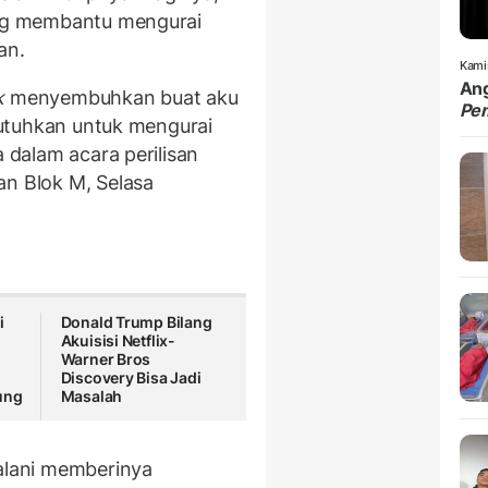
yang membantu mengurai
an.
Kami
Ang
k
menyembuhkan buat aku
Pe
 butuhkan untuk mengurai
a dalam acara perilisan
an Blok M, Selasa
i
Donald Trump Bilang
Akuisisi Netflix-
Warner Bros
Discovery Bisa Jadi
ung
Masalah
jalani memberinya