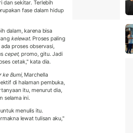
dan sekitar. Terlebih
erupakan fase dalam hidup
ih dalam, karena bisa
yang
kelewat
. Proses paling
n ada proses observasi,
us
cepet,
promo, gitu. Jadi
ses cetak," kata dia.
r ke Bumi
, Marchella
ektif di halaman pembuka,
rtanyaan itu, menurut dia,
 selama ini.
ntuk menulis itu.
akna lewat tulisan aku,"