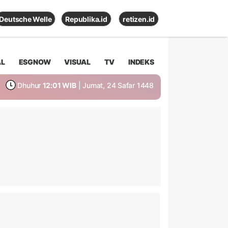
Deutsche Welle
Republika.id
retizen.id
AL
ESGNOW
VISUAL
TV
INDEKS
Dhuhur
12:01 WIB
| Jumat, 24 Safar 1448