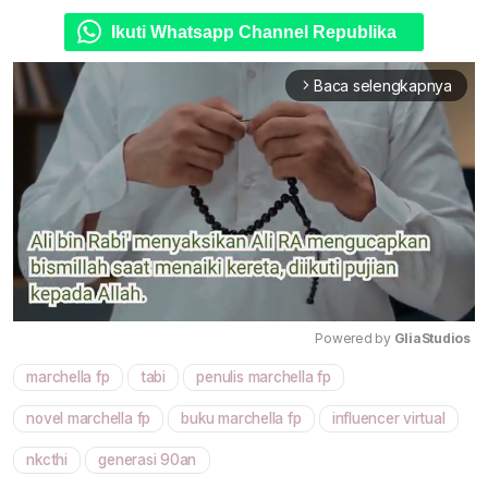
Ikuti Whatsapp Channel Republika
Baca selengkapnya
arrow_forward_ios
Powered by 
GliaStudios
marchella fp
tabi
penulis marchella fp
Mute
novel marchella fp
buku marchella fp
influencer virtual
nkcthi
generasi 90an