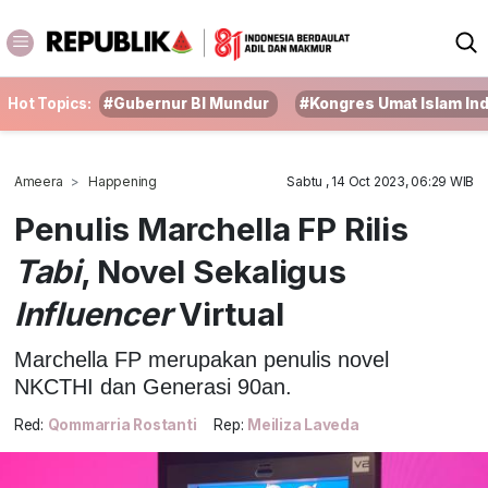
Hot Topics:
#Gubernur BI Mundur
#Kongres Umat Islam In
Ameera
Happening
Sabtu , 14 Oct 2023, 06:29 WIB
Penulis Marchella FP Rilis
Tabi
, Novel Sekaligus
Influencer
Virtual
Marchella FP merupakan penulis novel
NKCTHI dan Generasi 90an.
Red:
Qommarria Rostanti
Rep:
Meiliza Laveda