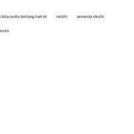
i kita cerita tentang hari ini
nkcthi
semesta nkcthi
tures