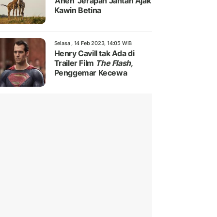
'Aneh' Jerapah Jantan Ajak
Kawin Betina
Selasa , 14 Feb 2023, 14:05 WIB
Henry Cavill tak Ada di
Trailer Film
The Flash
,
Penggemar Kecewa