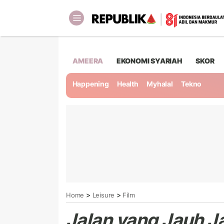
AMEERA
EKONOMI SYARIAH
SKOR
Happening
Health
Myhalal
Tekno
>
>
Home
Leisure
Film
Jalan yang Jauh J