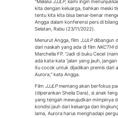
"Melalui
JJJLP
, kami ingin menunjukk
kita dengan keluarga, bahkan meski t
tentu kita kita bisa benar-benar menge
Angga dalam konferensi pers di bilan
Selatan, Rabu (23/11/2022).
Menurut Angga, film
JJJLP
dibangun da
dari naskah yang ada di film
NKCTHI
d
Marchella FP. "Jadi di buku Cecel (nam
ada kata-kata 'jalan yang jauh, jangan 
itu cocok untuk dijadikan premis dari 
Aurora," kata Angga.
Film
JJJLP
memang akan berfokus pad
(diperankan Sheila Dara), si anak ten
yang tengah mewujudkan mimpinya di
kondisi jauh dari keluarga dan lingku
lama, Aurora harus menghadapi pergu