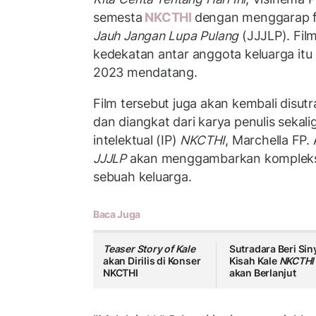
semesta
NKCTHI
dengan menggarap f
Jauh Jangan Lupa Pulang
(JJJLP). Fi
kedekatan antar anggota keluarga it
2023 mendatang.
Film tersebut juga akan kembali disutr
dan diangkat dari karya penulis sekal
intelektual (IP)
NKCTHI
, Marchella FP
JJJLP
akan menggambarkan kompleksi
sebuah keluarga.
Baca Juga
Teaser Story of Kale
Sutradara Beri Sin
akan Dirilis di Konser
Kisah Kale
NKCTHI
NKCTHI
akan Berlanjut