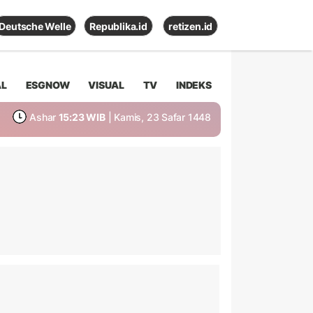
Deutsche Welle
Republika.id
retizen.id
AL
ESGNOW
VISUAL
TV
INDEKS
Ashar
15:23 WIB
| Kamis, 23 Safar 1448