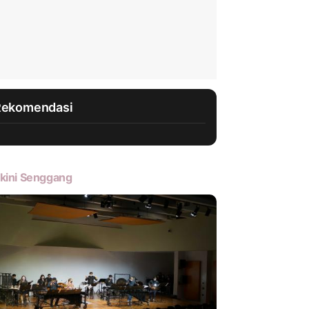
Rekomendasi
kini Senggang