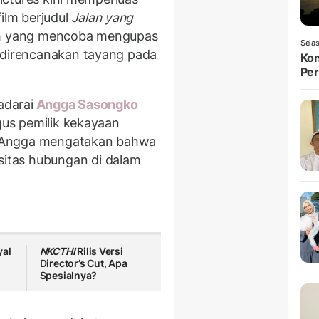
ilm berjudul
Jalan yang
lm yang mencoba mengupas
Selas
u direncanakan tayang pada
Kon
Per
adarai
Angga Sasongko
igus pemilik kekayaan
. Angga mengatakan bahwa
tas hubungan di dalam
yal
NKCTHI
Rilis Versi
Director’s Cut, Apa
Spesialnya?