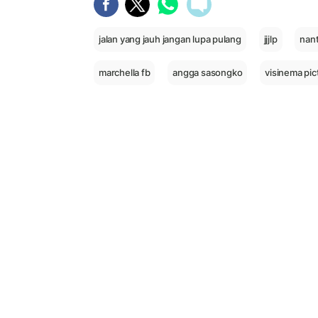
jalan yang jauh jangan lupa pulang
jjjlp
nant
marchella fb
angga sasongko
visinema pic