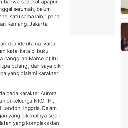
an bahwa sedekat apapun
inggal serumah, belum
nal satu sama lain," papar
gan Kemang, Jakarta
ri dua ide utama. yaitu
an kata-kata di buku
a panggilan Marcella) itu
lupa pulang', dan saya pikir
apa yang dialami karakter
a pada karakter Aurora
gah di keluarga NKCTHI,
 London, Inggris. Dalam
ngan yang dikenalnya sejak
latan yang kompleks dan