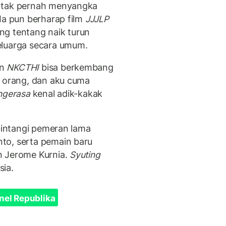
u tak pernah menyangka
Ia pun berharap film
JJJLP
ng tentang naik turun
eluarga secara umum.
an
NKCTHI
bisa berkembang
k orang, dan aku cuma
ngerasa
kenal adik-kakak
bintangi pemeran lama
to, serta pemain baru
n Jerome Kurnia.
Syuting
sia.
nel Republika