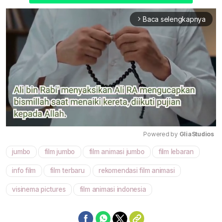
Baca selengkapnya
arrow_forward_ios
Powered by 
GliaStudios
jumbo
film jumbo
film animasi jumbo
film lebaran
Mute
info film
film terbaru
rekomendasi film animasi
visinema pictures
film animasi indonesia