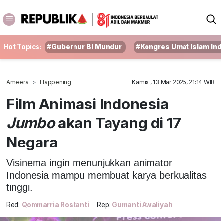
Hot Topics:
#Gubernur BI Mundur
#Kongres Umat Islam In
Ameera
Happening
Kamis , 13 Mar 2025, 21:14 WIB
Film Animasi Indonesia
Jumbo
akan Tayang di 17
Negara
Visinema ingin menunjukkan animator
Indonesia mampu membuat karya berkualitas
tinggi.
Red:
Qommarria Rostanti
Rep:
Gumanti Awaliyah