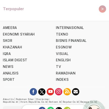
>
Terpopuler
AMEERA
INTERNASIONAL
EKONOMI SYARIAH
TEKNO
SKOR
BISNIS FINANSIAL
KHAZANAH
ESGNOW
IQRA
VISUAL
ISLAM DIGEST
ENGLISH
NEWS
TV
ANALISIS
RAMADHAN
SPORT
INDEKS
About Us
|
Pedoman Siber
|
Disclaimer
Republika.id
|
Ihram.republika.co.id
|
Retizen.id
|
Rejabar.co.id
|
Rejogja.co.id
|