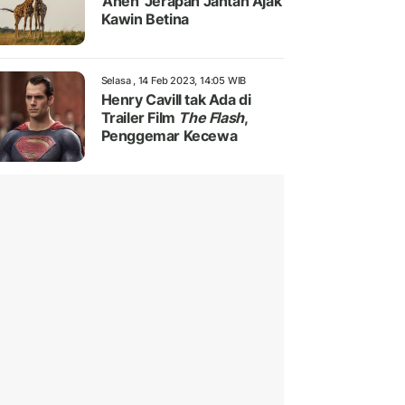
'Aneh' Jerapah Jantan Ajak
Kawin Betina
Selasa , 14 Feb 2023, 14:05 WIB
Henry Cavill tak Ada di
Trailer Film
The Flash
,
Penggemar Kecewa