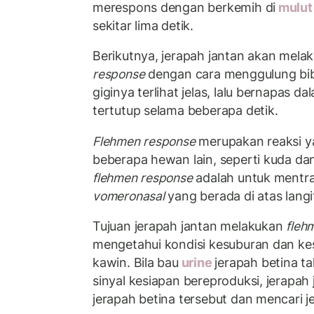
merespons dengan berkemih di
mulut
sekitar lima detik.
Berikutnya, jerapah jantan akan mel
response
dengan cara menggulung bibi
giginya terlihat jelas, lalu bernapas d
tertutup selama beberapa detik.
Flehmen response
merupakan reaksi y
beberapa hewan lain, seperti kuda da
flehmen response
adalah untuk mentra
vomeronasal
yang berada di atas langit
Tujuan jerapah jantan melakukan
fleh
mengetahui kondisi kesuburan dan kes
kawin. Bila bau
urine
jerapah betina t
sinyal kesiapan bereproduksi, jerapa
jerapah betina tersebut dan mencari je