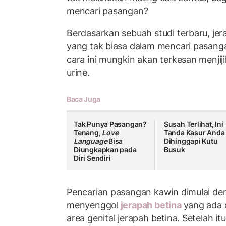
mencari pasangan?
Berdasarkan sebuah studi terbaru, jer
yang tak biasa dalam mencari pasanga
cara ini mungkin akan terkesan menjij
urine.
Baca Juga
Tak Punya Pasangan?
Susah Terlihat, Ini
Tenang,
Love
Tanda Kasur Anda
Language
Bisa
Dihinggapi Kutu
Diungkapkan pada
Busuk
Diri Sendiri
Pencarian pasangan kawin dimulai de
menyenggol
jerapah betina
yang ada 
area genital jerapah betina. Setelah it