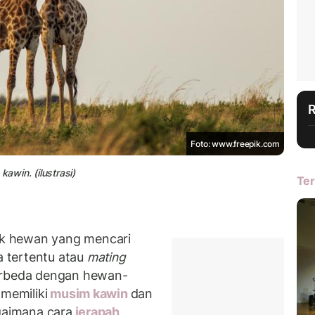
Foto: www.freepik.com
awin. (ilustrasi)
Ter
k hewan yang mencari
 tertentu atau
mating
erbeda dengan hewan-
 memiliki
musim kawin
dan
gaimana cara
jerapah