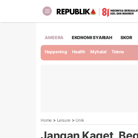
AMEERA
EKONOMI SYARIAH
SKOR
Happening
Health
Myhalal
Tekno
>
>
Home
Leisure
Unik
Jangan Kaget, Beg