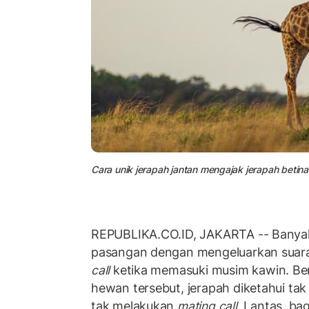
Cara unik jerapah jantan mengajak jerapah betina k
REPUBLIKA.CO.ID, JAKARTA -- Banya
pasangan dengan mengeluarkan suara
call
ketika memasuki musim kawin. B
hewan tersebut, jerapah diketahui tak
tak melakukan
mating call
. Lantas, ba