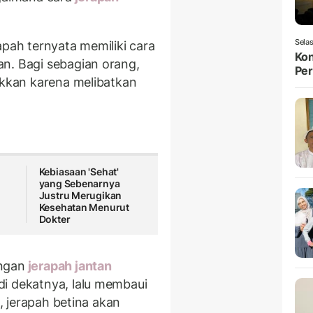
Selas
apah ternyata memiliki cara
Kon
n. Bagi sebagian orang,
Per
ikkan karena melibatkan
Kebiasaan 'Sehat'
yang Sebenarnya
Justru Merugikan
Kesehatan Menurut
Dokter
ngan
jerapah jantan
di dekatnya, lalu membaui
u, jerapah betina akan