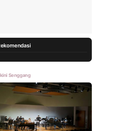
Rekomendasi
kini Senggang