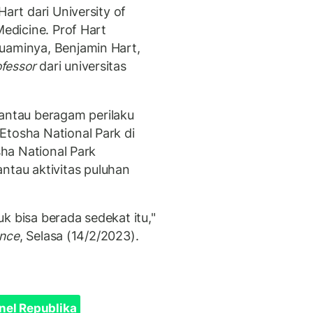
Hart dari University of
Medicine. Prof Hart
uaminya, Benjamin Hart,
ofessor
dari universitas
ntau beragam perilaku
Etosha National Park di
sha National Park
au aktivitas puluhan
k bisa berada sedekat itu,"
ence
, Selasa (14/2/2023).
nel Republika