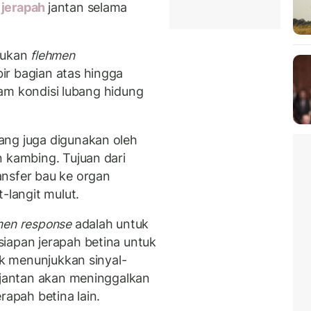
 jerapah
jantan selama
akukan
flehmen
r bagian atas hingga
alam kondisi lubang hidung
ang juga digunakan oleh
n kambing. Tujuan dari
nsfer bau ke organ
-langit mulut.
men response
adalah untuk
iapan jerapah betina untuk
ak menunjukkan sinyal-
h jantan akan meninggalkan
rapah betina lain.