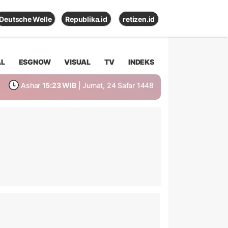
Deutsche Welle
Republika.id
retizen.id
AL
ESGNOW
VISUAL
TV
INDEKS
Ashar
15:23 WIB
| Jumat, 24 Safar 1448