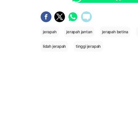
jerapah
jerapah jantan
jerapah betina
lidah jerapah
tinggi jerapah