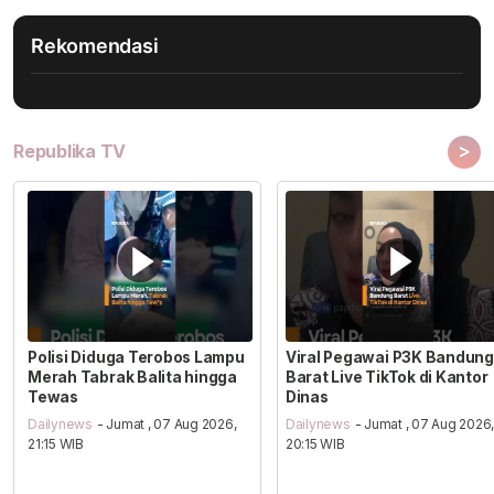
Rekomendasi
>
Republika TV
Polisi Diduga Terobos Lampu
Viral Pegawai P3K Bandung
Merah Tabrak Balita hingga
Barat Live TikTok di Kantor
Tewas
Dinas
Dailynews
- Jumat , 07 Aug 2026,
Dailynews
- Jumat , 07 Aug 2026
21:15 WIB
20:15 WIB