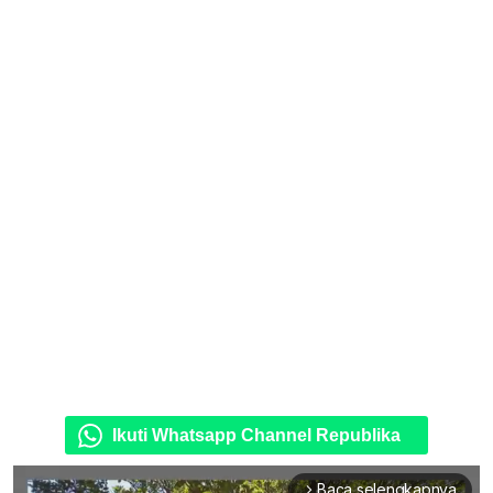
Ikuti Whatsapp Channel Republika
Baca selengkapnya
arrow_forward_ios