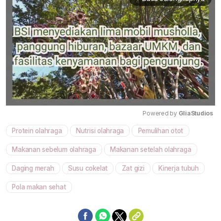
Powered by 
GliaStudios
Protein olahraga
Nutrisi olahraga
Pemulihan otot
Mute
Makanan sebelum olahraga
Makanan setelah olahraga
Daging merah
Susu cokelat
Zat gizi
Kinerja tubuh
Pola makan sehat