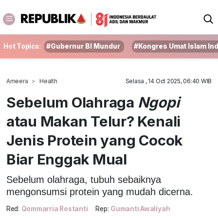
Hot Topics:
#Gubernur BI Mundur
#Kongres Umat Islam In
Ameera
Health
Selasa , 14 Oct 2025, 06:40 WIB
Sebelum Olahraga
Ngopi
atau Makan Telur? Kenali
Jenis Protein yang Cocok
Biar Enggak Mual
Sebelum olahraga, tubuh sebaiknya
mengonsumsi protein yang mudah dicerna.
Red:
Qommarria Rostanti
Rep:
Gumanti Awaliyah