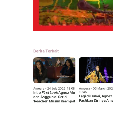
Berita Terkait
Ameera
- 24 July 2026, 18:08
Ameera
- 03 March 202
10:45
Intip
First Look
Agnez Mo
Lagi di Dubai, Agne
dan Anggun di Serial
Pastikan Dirinya Am
'Reacher' Musim Keempat