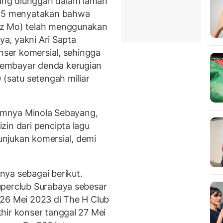
ang diunggah dalam laman
025 menyatakan bahwa
ez Mo) telah menggunakan
ya, yakni Ari Sapta
onser komersial, sehingga
embayar denda kerugian
 (satu setengah miliar
kumnya Minola Sebayang,
zin dari pencipta lagu
njukan komersial, demi
ya sebagai berikut.
uperclub Surabaya sebesar
26 Mei 2023 di The H Club
hir konser tanggal 27 Mei