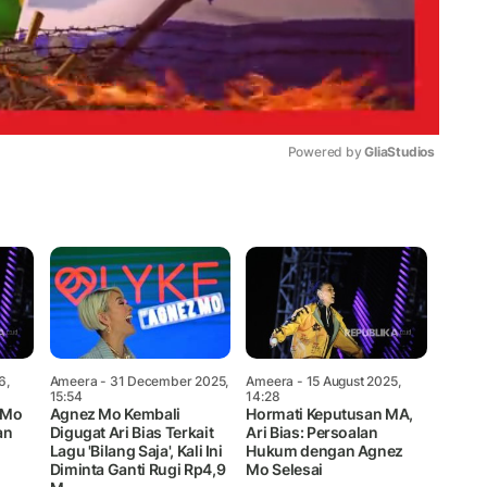
Powered by 
GliaStudios
Mute
6,
Ameera
- 31 December 2025,
Ameera
- 15 August 2025,
15:54
14:28
z Mo
Agnez Mo Kembali
Hormati Keputusan MA,
an
Digugat Ari Bias Terkait
Ari Bias: Persoalan
Lagu 'Bilang Saja', Kali Ini
Hukum dengan Agnez
Diminta Ganti Rugi Rp4,9
Mo Selesai