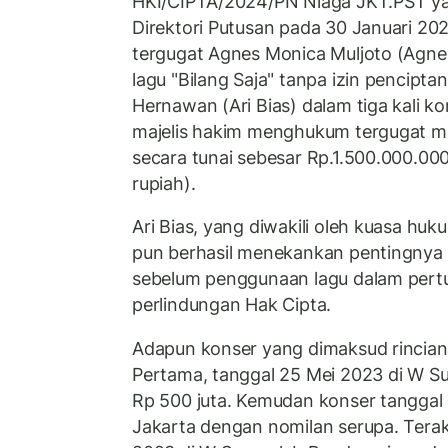
HKI/CIPTA/2024/PN Niaga JKT.PST y
Direktori Putusan pada 30 Januari 2
tergugat Agnes Monica Muljoto (Agn
lagu "Bilang Saja" tanpa izin penciptan
Hernawan (Ari Bias) dalam tiga kali k
majelis hakim menghukum tergugat m
secara tunai sebesar Rp.1.500.000.000
rupiah).
Ari Bias, yang diwakili oleh kuasa hu
pun berhasil menekankan pentingnya i
sebelum penggunaan lagu dalam pertu
perlindungan Hak Cipta.
Adapun konser yang dimaksud rinciann
Pertama, tanggal 25 Mei 2023 di W S
Rp 500 juta. Kemudan konser tanggal 
Jakarta dengan nomilan serupa. Terak