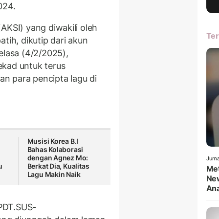
024.
AKSI) yang diwakili oleh
Ter
tih, dikutip dari akun
elasa (4/2/2025),
ekad untuk terus
n para pencipta lagu di
Musisi Korea B.I
Bahas Kolaborasi
dengan Agnez Mo:
Juma
u
Berkat Dia, Kualitas
Met
Lagu Makin Naik
New
An
PDT.SUS-