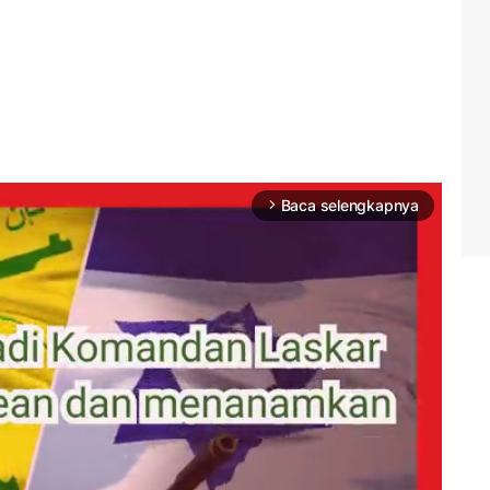
Baca selengkapnya
arrow_forward_ios