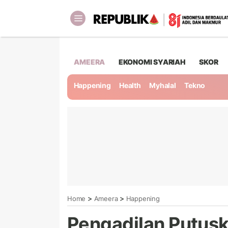
AMEERA
EKONOMI SYARIAH
SKOR
Happening
Health
Myhalal
Tekno
>
>
Home
Ameera
Happening
Pengadilan Putus