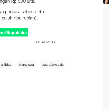
ngan Rp 500 juta.
a perkara sebesar Rp
 puluh ribu rupiah).
nel Republika
sumber : Antara
ari bias
bilang saja
lagu bilang saja