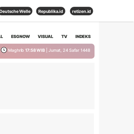
Deutsche Welle
Republika.id
retizen.id
AL
ESGNOW
VISUAL
TV
INDEKS
Maghrib
17:58 WIB
| Jumat, 24 Safar 1448