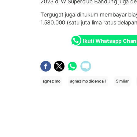
2023 di W Superclub Bandung juga de
Tergugat juga dihukum membayar biay
1.580.000 (satu juta lima ratus delapan
Ikuti Whatsapp Chan
agnez mo
agnez mo didenda 1
5 miliar