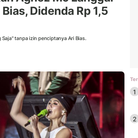
 Bias, Didenda Rp 1,5
aja" tanpa izin penciptanya Ari Bias.
Ter
1
2