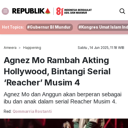
Hot Topics:
#Gubernur BI Mundur
#Kongres Umat Islam In
Ameera
Happening
Sabtu , 14 Jun 2025, 11:18 WIB
Agnez Mo Rambah Akting
Hollywood, Bintangi Serial
‘Reacher’ Musim 4
Agnez Mo dan Anggun akan berperan sebagai
ibu dan anak dalam serial Reacher Musim 4.
Red:
Qommarria Rostanti