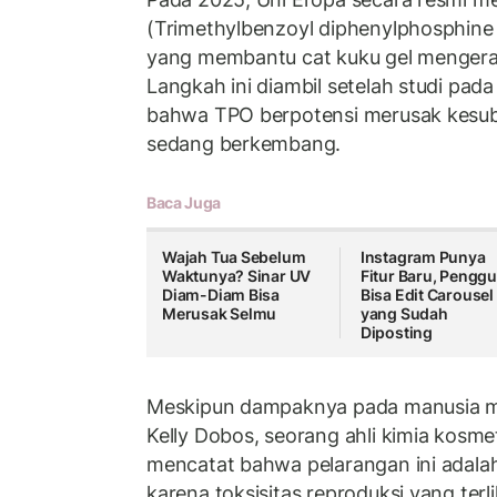
(Trimethylbenzoyl diphenylphosphine
yang membantu cat kuku gel mengeras
Langkah ini diambil setelah studi pa
bahwa TPO berpotensi merusak kesub
sedang berkembang.
Baca Juga
Wajah Tua Sebelum
Instagram Punya
Waktunya? Sinar UV
Fitur Baru, Pengg
Diam-Diam Bisa
Bisa Edit Carousel
Merusak Selmu
yang Sudah
Diposting
Meskipun dampaknya pada manusia ma
Kelly Dobos, seorang ahli kimia kosmeti
mencatat bahwa pelarangan ini adalah
karena toksisitas reproduksi yang terl