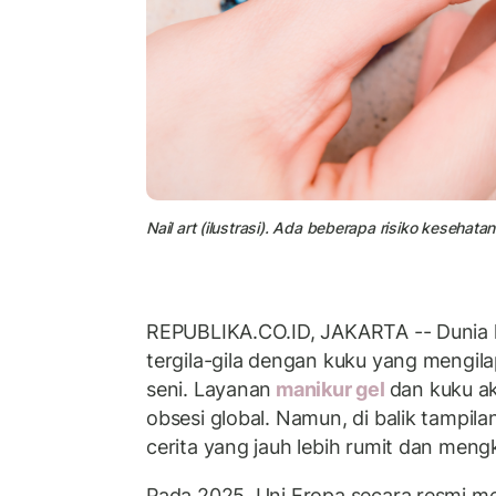
Nail art (ilustrasi). Ada beberapa risiko kesehatan 
REPUBLIKA.CO.ID, JAKARTA -- Dunia k
tergila-gila dengan kuku yang mengil
seni. Layanan
manikur gel
dan kuku akr
obsesi global. Namun, di balik tampila
cerita yang jauh lebih rumit dan men
Pada 2025, Uni Eropa secara resmi 