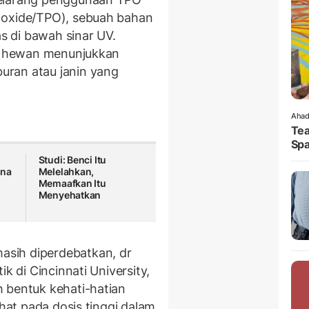
 oxide/TPO), sebuah bahan
 di bawah sinar UV.
da hewan menunjukkan
uran atau janin yang
Ahad
Tea
Spa
Studi: Benci Itu
una
Melelahkan,
Memaafkan Itu
Menyehatkan
sih diperdebatkan, dr
k di Cincinnati University,
 bentuk kehati-hatian
ihat pada dosis tinggi dalam