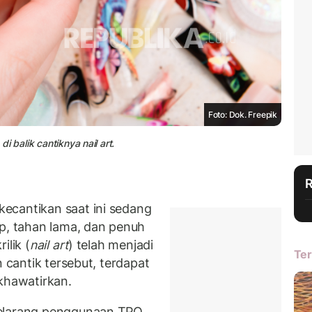
Foto: Dok. Freepik
di balik cantiknya nail art.
ecantikan saat ini sedang
ap, tahan lama, dan penuh
ilik (
nail art
) telah menjadi
Ter
n cantik tersebut, terdapat
gkhawatirkan.
melarang penggunaan TPO