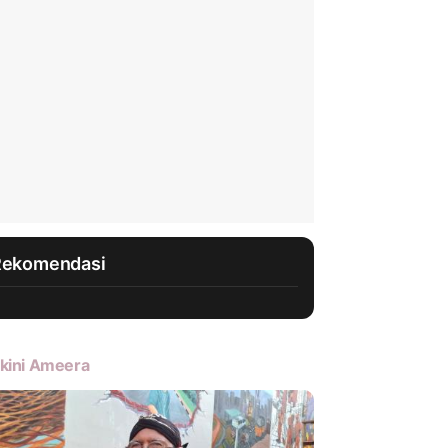
Rekomendasi
kini Ameera