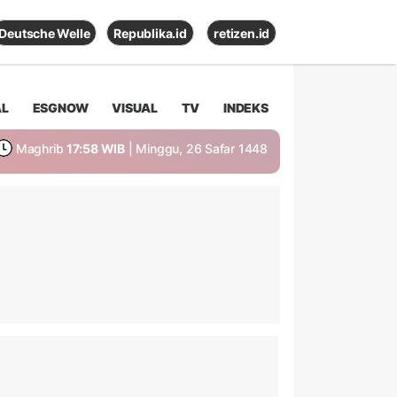
Deutsche Welle
Republika.id
retizen.id
AL
ESGNOW
VISUAL
TV
INDEKS
Maghrib
17:58 WIB
| Minggu, 26 Safar 1448