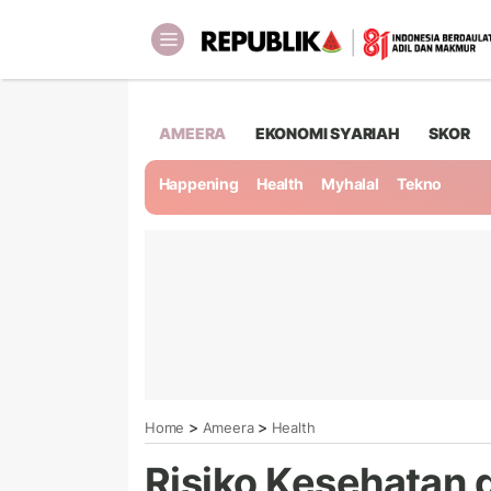
AMEERA
EKONOMI SYARIAH
SKOR
Happening
Health
Myhalal
Tekno
>
>
Home
Ameera
Health
Risiko Kesehatan d