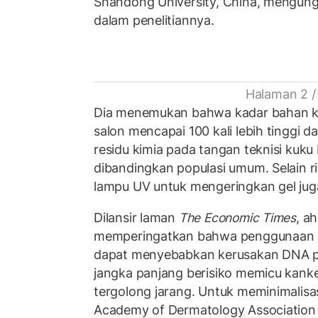
Shandong University, China, mengun
dalam penelitiannya.
Halaman 2 /
Dia menemukan bahwa kadar bahan k
salon mencapai 100 kali lebih tinggi d
residu kimia pada tangan teknisi kuku b
dibandingkan populasi umum. Selain r
lampu UV untuk mengeringkan gel juga
Dilansir laman
The Economic Times
, a
memperingatkan bahwa penggunaan 
dapat menyebabkan kerusakan DNA pa
jangka panjang berisiko memicu kanke
tergolong jarang. Untuk meminimalisasi
Academy of Dermatology Associatio