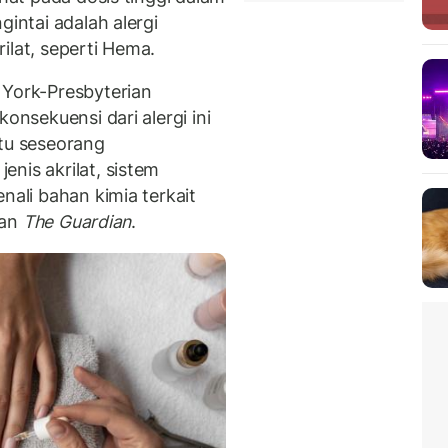
gintai adalah alergi
ilat, seperti Hema.
 York-Presbyterian
onsekuensi dari alergi ini
itu seseorang
nis akrilat, sistem
nali bahan kimia terkait
man
The Guardian
.