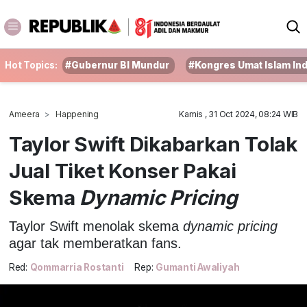
Hot Topics:
#Gubernur BI Mundur
#Kongres Umat Islam In
Ameera
Happening
Kamis , 31 Oct 2024, 08:24 WIB
Taylor Swift Dikabarkan Tolak
Jual Tiket Konser Pakai
Skema
Dynamic Pricing
Taylor Swift menolak skema
dynamic pricing
agar tak memberatkan fans.
Red:
Qommarria Rostanti
Rep:
Gumanti Awaliyah