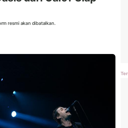
form resmi akan dibatalkan.
Ter