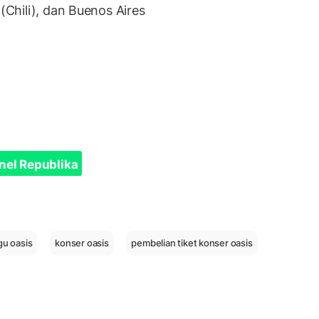
 (Chili), dan Buenos Aires
nel Republika
gu oasis
konser oasis
pembelian tiket konser oasis