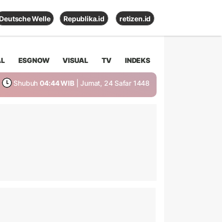
Deutsche Welle
Republika.id
retizen.id
AL
ESGNOW
VISUAL
TV
INDEKS
Shubuh
04:44 WIB
| Jumat, 24 Safar 1448