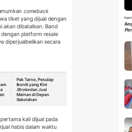
ngumumkan
comeback
 tiket yang dijual dengan
Kami
Ang
smi akan dibatalkan. Band
Pe
 dengan platform resale
a diperjualbelikan secara
Pak Tarno, Pesulap
lam
Ikonik yang Kini
la
Stroke
dan Jual
kan
Mainan di Depan
Sekolahan
 pertama kali dijual pada
erjual habis dalam waktu