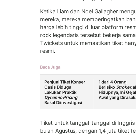
Ketika Liam dan Noel Gallagher me
mereka, mereka memperingatkan bahwa
harga lebih tinggi di luar platform re
rock legendaris tersebut bekerja sama
Twickets untuk memastikan tiket hany
resmi.
Baca Juga
Penjual Tiket Konser
1 dari 4 Orang
Oasis Diduga
Berisiko
Stroke
da
Lakukan Praktik
Hidupnya, Ini Geja
Dynamic Pricing
,
Awal yang Dirasa
Bakal Diinvestigasi
Tiket untuk tanggal-tanggal di Inggris
bulan Agustus, dengan 1,4 juta tiket t