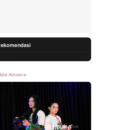
Rekomendasi
kini Ameera