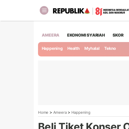
AMEERA
EKONOMI SYARIAH
SKOR
Happening
Health
Myhalal
Tekno
>
>
Home
Ameera
Happening
Beli Tiket Konser 