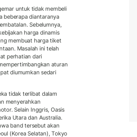
emar untuk tidak membeli
ena beberapa diantaranya
pembatalan. Sebelumnya,
bijakan harga dinamis
yang membuat harga tiket
ntaan. Masalah ini telah
t perhatian dari
g mempertimbangkan aturan
dapat diumumkan sedari
a tidak terlibat dalam
 dan menyerahkan
or. Selain Inggris, Oasis
ika Utara dan Australia.
wa band tersebut akan
oul (Korea Selatan), Tokyo