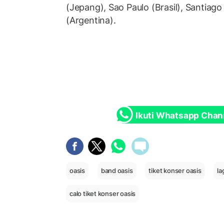
(Jepang), Sao Paulo (Brasil), Santiago
(Argentina).
Ikuti Whatsapp Chan
oasis
band oasis
tiket konser oasis
la
calo tiket konser oasis