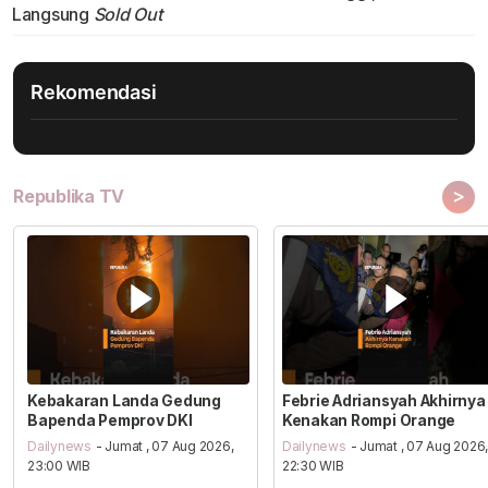
Langsung
Sold Out
Rekomendasi
>
Republika TV
Kebakaran Landa Gedung
Febrie Adriansyah Akhirnya
Bapenda Pemprov DKI
Kenakan Rompi Orange
Dailynews
- Jumat , 07 Aug 2026,
Dailynews
- Jumat , 07 Aug 2026
23:00 WIB
22:30 WIB