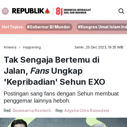
Hot Topics:
#Gubernur BI Mundur
#Kongres Umat Islam In
Ameera
Happening
Senin , 25 Dec 2023, 19:35 WIB
Tak Sengaja Bertemu di
Jalan,
Fans
Ungkap
'Kepribadian' Sehun EXO
Postingan sang fans dengan Sehun membuat
penggemar lainnya heboh.
Red:
Qommarria Rostanti
Rep:
Adysha Citra Ramadani