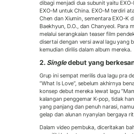
dibagi menjadi dua subunit yaitu EXO
EXO-M untuk China. EXO-M terdiri atas
Chen dan Xiumin, sementara EXO-K dii
Baekhyun, D.O., dan Chanyeol. Para 
melalui serangkaian teaser film pende
disertai dengan versi awal lagu yang
kemudian dirilis dalam album mereka.
2.
Single
debut yang berkesa
Grup ini sempat merilis dua lagu pra d
“What Is Love”, sebelum akhirnya be
konsep debut mereka lewat lagu “Mama”
kalangan penggemar K-pop, tidak han
yang panjang dan penuh narasi, namu
gelap dan alunan nyanyian bergaya rit
Dalam video pembuka, diceritakan b