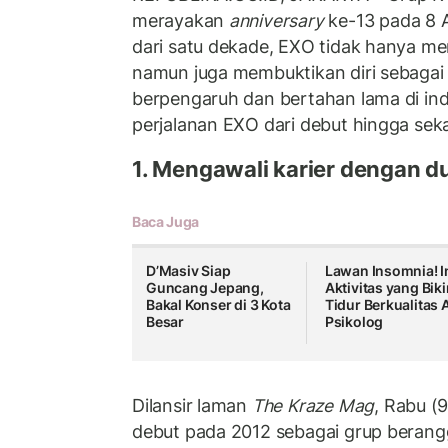
merayakan
anniversary
ke-13 pada 8 A
dari satu dekade, EXO tidak hanya men
namun juga membuktikan diri sebagai 
berpengaruh dan bertahan lama di ind
perjalanan EXO dari debut hingga sek
1. Mengawali karier dengan d
Baca Juga
D’Masiv Siap
Lawan Insomnia! In
Guncang Jepang,
Aktivitas yang Bik
Bakal Konser di 3 Kota
Tidur Berkualitas 
Besar
Psikolog
Dilansir laman
The Kraze Mag
, Rabu (
debut pada 2012 sebagai grup berang