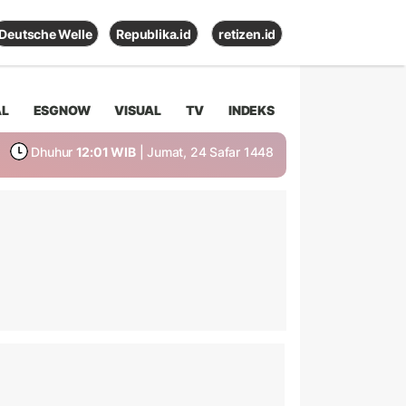
Deutsche Welle
Republika.id
retizen.id
AL
ESGNOW
VISUAL
TV
INDEKS
Dhuhur
12:01 WIB
| Jumat, 24 Safar 1448