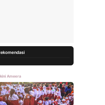
Rekomendasi
kini Ameera