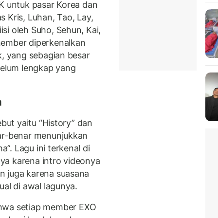
-K untuk pasar Korea dan
 Kris, Luhan, Tao, Lay,
si oleh Suho, Sehun, Kai,
member diperkenalkan
k, yang sebagian besar
 belum lengkap yang
n
ebut yaitu “History” dan
nar-benar menunjukkan
. Lagu ini terkenal di
ya karena intro videonya
n juga karena suasana
ual di awal lagunya.
ahwa setiap member EXO