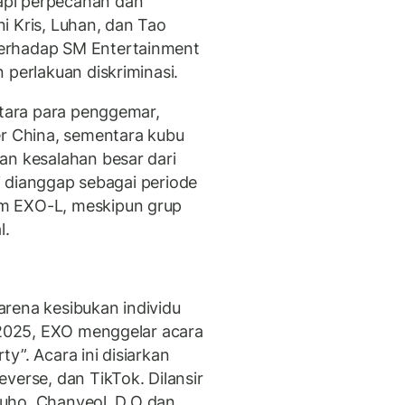
api perpecahan dan
i Kris, Luhan, dan Tao
erhadap SM Entertainment
 perlakuan diskriminasi.
ntara para penggemar,
 China, sementara kubu
an kesalahan besar dari
ni dianggap sebagai periode
m EXO-L, meskipun grup
l.
karena kesibukan individu
l 2025, EXO menggelar acara
y”. Acara ini disiarkan
verse, dan TikTok. Dilansir
h Suho, Chanyeol, D.O dan