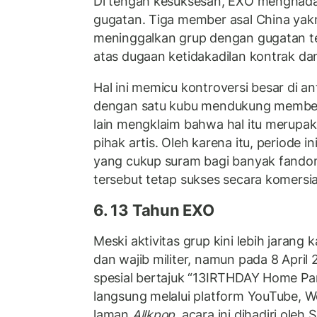
Di tengah kesuksesan, EXO menghad
gugatan. Tiga member asal China yakn
meninggalkan grup dengan gugatan t
atas dugaan ketidakadilan kontrak dan
Hal ini memicu kontroversi besar di a
dengan satu kubu mendukung member
lain mengklaim bahwa hal itu merupak
pihak artis. Oleh karena itu, periode i
yang cukup suram bagi banyak fando
tersebut tetap sukses secara komersia
6. 13 Tahun EXO
Meski aktivitas grup kini lebih jarang 
dan wajib militer, namun pada 8 Apri
spesial bertajuk “13IRTHDAY Home Part
langsung melalui platform YouTube, We
laman
Allkpop
, acara ini dihadiri ole