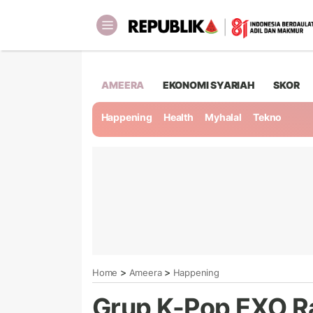
AMEERA
EKONOMI SYARIAH
SKOR
Happening
Health
Myhalal
Tekno
>
>
Home
Ameera
Happening
Grup K-Pop EXO 