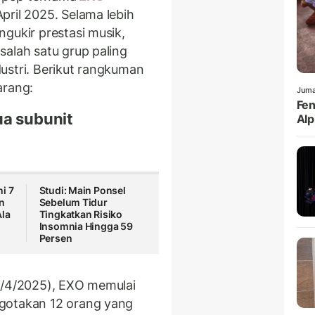
pril 2025. Selama lebih
gukir prestasi musik,
salah satu grup paling
ustri. Berikut rangkuman
arang:
Juma
Fen
ua subunit
Alp
i 7
Studi: Main Ponsel
in
Sebelum Tidur
Ala
Tingkatkan Risiko
Insomnia Hingga 59
Persen
9/4/2025), EXO memulai
gotakan 12 orang yang