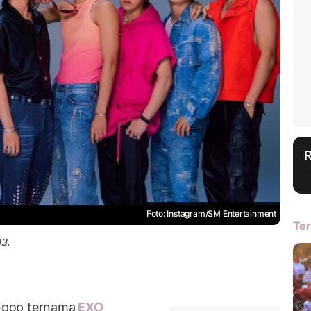
Foto: Instagram/SM Entertainment
Ter
13.
-pop ternama
EXO