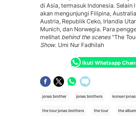
di Asia, termasuk Indonesia. Selain 
akan mengunjungi Filipina, Australia
Austria, Republik Ceko, Irlandia Ut
Munich, dan Norwegia. Para pengge
melihat
behind the scenes
"The Tour
Show
. Umi Nur Fadhilah
Ikuti Whatsapp Chan
jonas brother
jonas brothers
konser jonas
the tour jonas brothers
the tour
the albu