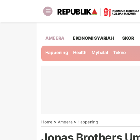
AMEERA
EKONOMI SYARIAH
SKOR
Happening
Health
Myhalal
Tekno
>
>
Home
Ameera
Happening
Jonas Brothers U