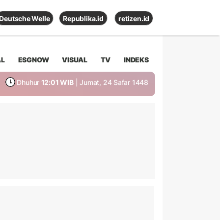
Deutsche Welle
Republika.id
retizen.id
AL
ESGNOW
VISUAL
TV
INDEKS
Dhuhur
12:01 WIB
| Jumat, 24 Safar 1448