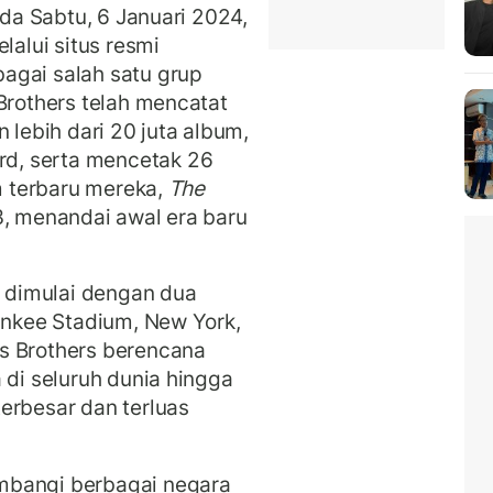
ada Sabtu, 6 Januari 2024,
lalui situs resmi
bagai salah satu grup
Brothers telah mencatat
 lebih dari 20 juta album,
d, serta mencetak 26
um terbaru mereka,
The
23, menandai awal era baru
h dimulai dengan dua
Yankee Stadium, New York,
s Brothers berencana
 di seluruh dunia hingga
erbesar dan terluas
mbangi berbagai negara