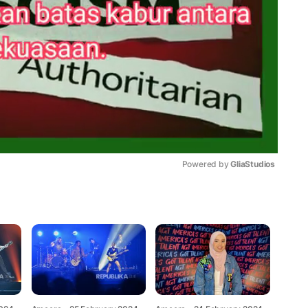
Powered by 
GliaStudios
Mute