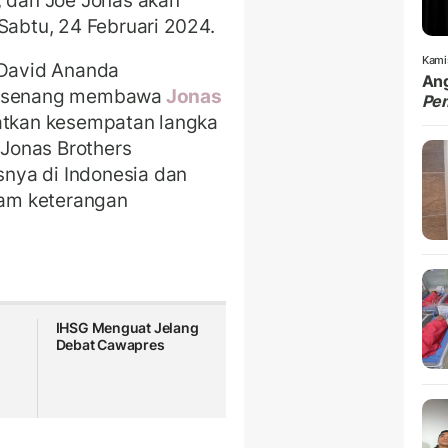
, dan Joe Jonas akan
Sabtu, 24 Februari 2024.
Kami
 David Ananda
Ang
at senang membawa
Jonas
Pe
watkan kesempatan langka
 Jonas Brothers
nya di Indonesia dan
alam keterangan
IHSG Menguat Jelang
Debat Cawapres