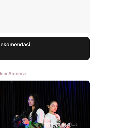
Rekomendasi
kini Ameera