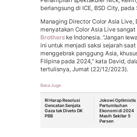
Penampilan spektakuler Nick, Kevin
berlangsung di ICE, BSD City, pada 
Managing Director Color Asia Live,
menyatakan Color Asia Live sang
Brothers
ke Indonesia. “Jangan le
ini untuk menjadi saksi sejarah saat
menggebrak panggung Asia, khusus
Filipina pada 2024,” kata David, d
tertulisnya, Jumat (22/12/2023).
Baca Juga
RI Harap Resolusi
Jokowi Optimistis
Gencatan Senjata
Pertumbuhan
Gaza tak Diveto DK
Ekonomi di 2024
PBB
Masih Sekitar 5
Persen