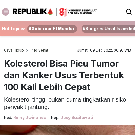
Hot Topics:
#Gubernur BI Mundur
#Kongres Umat Islam In
Gaya Hidup
Info Sehat
Jumat , 09 Dec 2022, 00:20 WIB
Kolesterol Bisa Picu Tumor
dan Kanker Usus Terbentuk
100 Kali Lebih Cepat
Kolesterol tinggi bukan cuma tingkatkan risiko
penyakit jantung.
Red:
Reiny Dwinanda
Rep:
Desy Susilawati