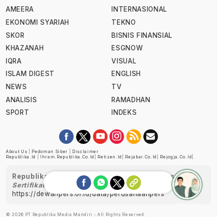
AMEERA
INTERNASIONAL
EKONOMI SYARIAH
TEKNO
SKOR
BISNIS FINANSIAL
KHAZANAH
ESGNOW
IQRA
VISUAL
ISLAM DIGEST
ENGLISH
NEWS
TV
ANALISIS
RAMADHAN
SPORT
INDEKS
About Us
|
Pedoman Siber
|
Disclaimer
Republika.id
|
Ihram.republika.co.id
|
Retizen.id
|
Rejabar.co.id
|
Rejogja.co.id
|
Republika telah diverifikasi oleh Dewan Pers
Sertifikat Nomor 1058/DP-Verifikasi/K/XII/2022
https://dewanpers.or.id/data/perusahaanpers
Ask me!
© 2026 PT Republika Media Mandiri - All Rights Reserved.