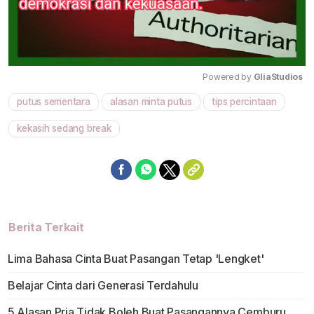
Powered by 
GliaStudios
putus sementara
alasan minta putus
tips percintaan
Mute
kekasih sedang break
Berita Terkait
Lima Bahasa Cinta Buat Pasangan Tetap 'Lengket'
Belajar Cinta dari Generasi Terdahulu
5 Alasan Pria Tidak Boleh Buat Pasangannya Cemburu