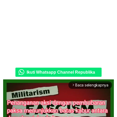
Ikuti Whatsapp Channel Republika
Baca selengkapnya
arrow_forward_ios