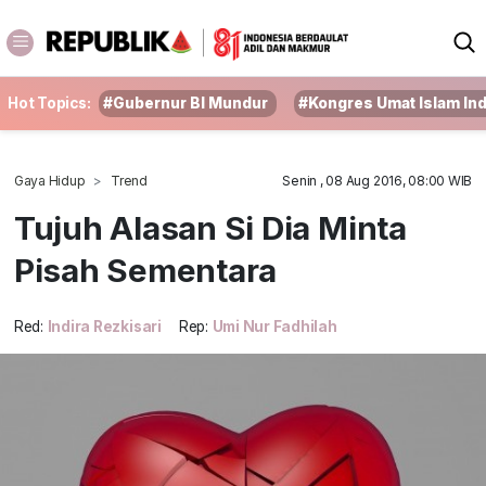
Hot Topics:
#Gubernur BI Mundur
#Kongres Umat Islam In
Gaya Hidup
Trend
Senin , 08 Aug 2016, 08:00 WIB
Tujuh Alasan Si Dia Minta
Pisah Sementara
Red:
Indira Rezkisari
Rep:
Umi Nur Fadhilah