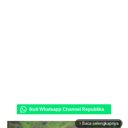
Ikuti Whatsapp Channel Republika
Baca selengkapnya
arrow_forward_ios