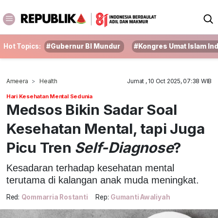
Hot Topics:
#Gubernur BI Mundur
#Kongres Umat Islam In
Ameera
Health
Jumat , 10 Oct 2025, 07:38 WIB
Hari Kesehatan Mental Sedunia
Medsos Bikin Sadar Soal
Kesehatan Mental, tapi Juga
Picu Tren
Self-Diagnose
?
Kesadaran terhadap kesehatan mental
terutama di kalangan anak muda meningkat.
Red:
Qommarria Rostanti
Rep:
Gumanti Awaliyah