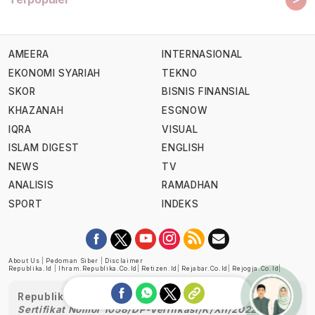
AMEERA
INTERNASIONAL
EKONOMI SYARIAH
TEKNO
SKOR
BISNIS FINANSIAL
KHAZANAH
ESGNOW
IQRA
VISUAL
ISLAM DIGEST
ENGLISH
NEWS
TV
ANALISIS
RAMADHAN
SPORT
INDEKS
About Us
|
Pedoman Siber
|
Disclaimer
Republika.id
|
Ihram.republika.co.id
|
Retizen.id
|
Rejabar.co.id
|
Rejogja.co.id
|
Republika telah diverifikasi oleh Dewan Pers
Sertifikat Nomor 1058/DP-Verifikasi/K/XII/2022