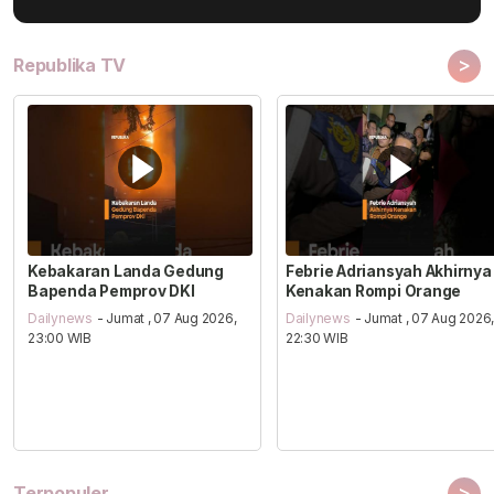
>
Republika TV
Kebakaran Landa Gedung
Febrie Adriansyah Akhirnya
Bapenda Pemprov DKI
Kenakan Rompi Orange
Dailynews
- Jumat , 07 Aug 2026,
Dailynews
- Jumat , 07 Aug 2026
23:00 WIB
22:30 WIB
>
Terpopuler