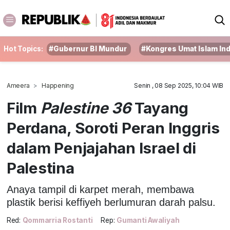
Hot Topics:
#Gubernur BI Mundur
#Kongres Umat Islam In
Ameera
Happening
Senin , 08 Sep 2025, 10:04 WIB
Film
Palestine 36
Tayang
Perdana, Soroti Peran Inggris
dalam Penjajahan Israel di
Palestina
Anaya tampil di karpet merah, membawa
plastik berisi keffiyeh berlumuran darah palsu.
Red:
Qommarria Rostanti
Rep:
Gumanti Awaliyah