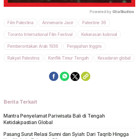
Powered by 
GliaStudios
Film Palestina
Annemarie Jacir
Palestine 36
Mute
Toronto International Film Festival
Kekerasan kolonial
Pemberontakan Arab 1936
Penjajahan Inggris
Rakyat Palestina
Konflik Timur Tengah
Kesadaran global
Berita Terkait
Mantra Penyelamat Pariwisata Bali di Tengah
Ketidakpastian Global
Pasang Surut Relasi Sunni dan Syiah: Dari Taqrib Hingga