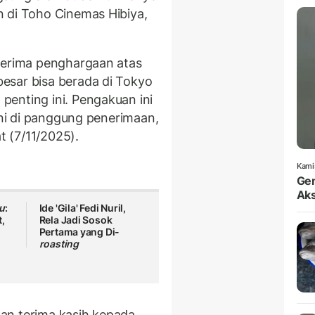
 di Toho Cinemas Hibiya,
nerima penghargaan atas
esar bisa berada di Tokyo
enting ini. Pengakuan ini
ouni di panggung penerimaan,
 (7/11/2025).
Kami
Gem
Aks
u
:
Ide 'Gila' Fedi Nuril,
,
Rela Jadi Sosok
Pertama yang Di-
roasting
an terima kasih kepada