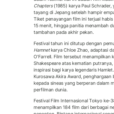
Chapters
(1985) karya Paul Schrader, 
tayang di Jepang setelah hampir empa
Tiket penayangan film ini terjual habi
15 menit, hingga panitia menambah d
tambahan pada akhir pekan.
Festival tahun ini ditutup dengan pem
Hamnet
karya Chloe Zhao, adaptasi da
O'Farrell. Film tersebut menampilkan 
Shakespeare atas kematian putranya, 
inspirasi bagi karya legendaris Hamle
Kurosawa Akira Award, penghargaan b
kepada sineas yang berperan dalam
perfilman dunia.
Festival Film Internasional Tokyo ke-3
menampilkan 184 film dari berbagai ne
penonton. Bintang internasional seper