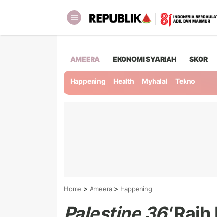
AMEERA
EKONOMI SYARIAH
SKOR
Happening
Health
Myhalal
Tekno
>
>
Home
Ameera
Happening
Palestine 36'
Raih 