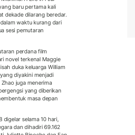
yang baru pertama kali
t dekade dilarang beredar.
s dalam waktu kurang dari
ua sesi pemutaran
utaran perdana film
ri novel terkenal Maggie
kisah duka keluarga William
yang diyakini menjadi
t. Zhao juga menerima
ergengsi yang diberikan
 membentuk masa depan
8 digelar selama 10 hari,
gara dan dihadiri 69.162
ti Juliette Binoche dan Fan