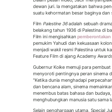
dewan juri. la mengatakan bahwa pen
suatu kehormatan besar baginya dan s
Film
Palestine 36
adalah sebuah drama 
belakang tahun 1936 di Palestina di b
Film ini mengisahkan
pemberontakan r
pemukim Yahudi dan kekuasaan kolonial
menjadi wakil resmi Palestina untuk ka
Feature Film di ajang Academy Awards
Gubernur Koike memuji para pembuat f
menyoroti pentingnya peran sinema dal
"Ketika dunia menghadapi perpecahan,
dan bencana alam, sinema memainkan 
menembus batas bahasa dan budaya, 
menghubungkan manusia satu sama lain
Selain penghargaan utama, Special Ju