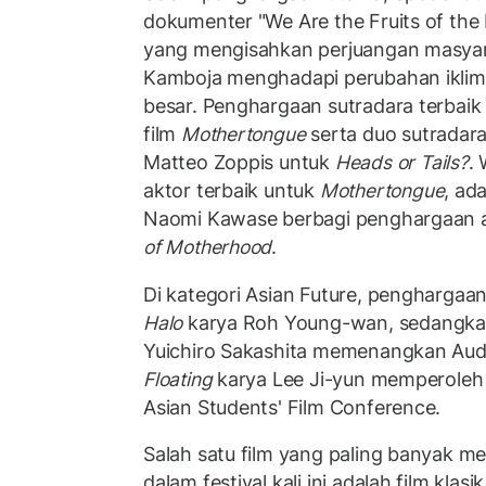
dokumenter "We Are the Fruits of the 
yang mengisahkan perjuangan masyar
Kamboja menghadapi perubahan iklim
besar. Penghargaan sutradara terbaik 
film
Mothertongue
serta duo sutradara
Matteo Zoppis untuk
Heads or Tails?
.
aktor terbaik untuk
Mothertongue
, ad
Naomi Kawase berbagi penghargaan ak
of Motherhood
.
Di kategori Asian Future, penghargaan 
Halo
karya Roh Young-wan, sedangka
Yuichiro Sakashita memenangkan Aud
Floating
karya Lee Ji-yun memperoleh 
Asian Students' Film Conference.
Salah satu film yang paling banyak me
dalam festival kali ini adalah film klasi