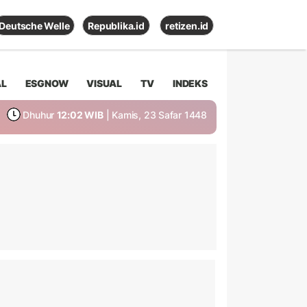
Deutsche Welle
Republika.id
retizen.id
AL
ESGNOW
VISUAL
TV
INDEKS
Dhuhur
12:02 WIB
| Kamis, 23 Safar 1448