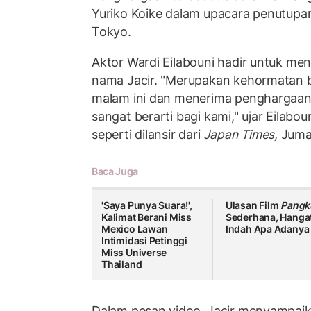
Yuriko Koike dalam upacara penutupan
Tokyo.
Aktor Wardi Eilabouni hadir untuk me
nama Jacir. "Merupakan kehormatan b
malam ini dan menerima penghargaan p
sangat berarti bagi kami," ujar Eilab
seperti dilansir dari
Japan Times,
Jumat
Baca Juga
'Saya Punya Suara!',
Ulasan Film
Pangk
Kalimat Berani Miss
Sederhana, Hangat
Mexico Lawan
Indah Apa Adanya
Intimidasi Petinggi
Miss Universe
Thailand
Dalam pesan video, Jacir menyampaik