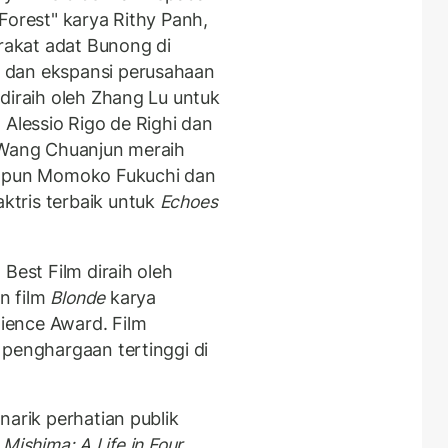
Forest" karya Rithy Panh,
akat adat Bunong di
 dan ekspansi perusahaan
diraih oleh Zhang Lu untuk
 Alessio Rigo de Righi dan
 Wang Chuanjun meraih
apun Momoko Fukuchi dan
tris terbaik untuk
Echoes
Best Film diraih oleh
n film
Blonde
karya
ience Award. Film
penghargaan tertinggi di
narik perhatian publik
k
Mishima: A Life in Four