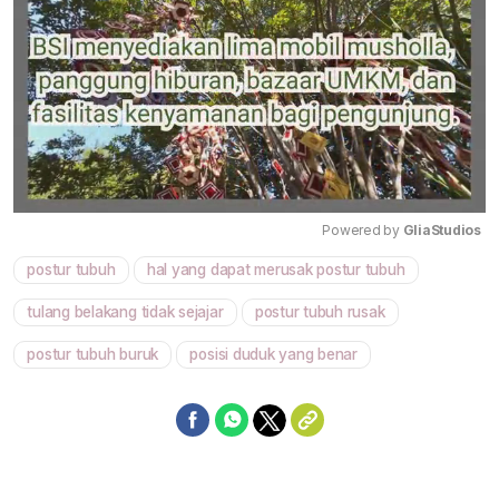
Powered by 
GliaStudios
postur tubuh
hal yang dapat merusak postur tubuh
Mute
tulang belakang tidak sejajar
postur tubuh rusak
postur tubuh buruk
posisi duduk yang benar