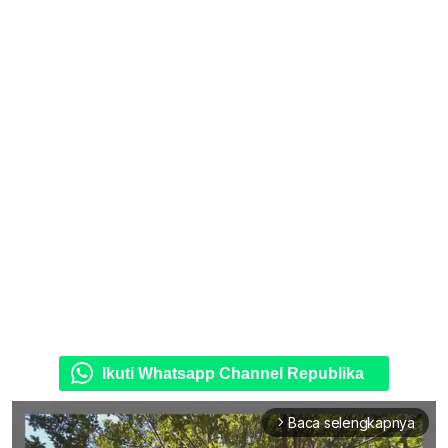
Ikuti Whatsapp Channel Republika
Baca selengkapnya
arrow_forward_ios