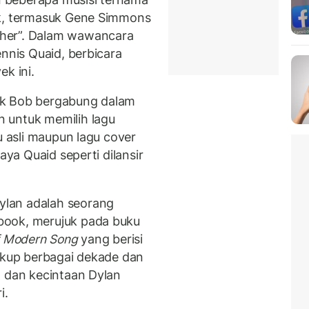
ik, termasuk Gene Simmons
her”. Dalam wawancara
ennis Quaid, berbicara
k ini.
ak Bob bergabung dalam
 untuk memilih lagu
u asli maupun lagu cover
aya Quaid seperti dilansir
lan adalah seorang
book, merujuk pada buku
of Modern Song
yang berisi
cakup berbagai dekade dan
n dan kecintaan Dylan
i.