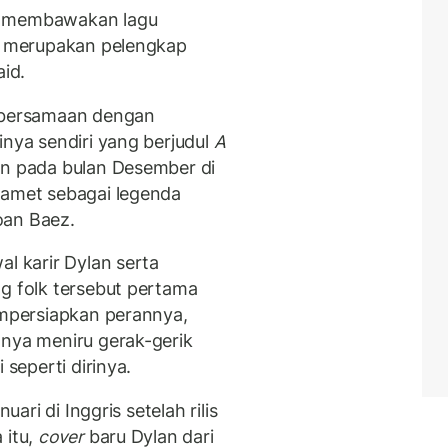
a membawakan lagu
an merupakan pelengkap
aid.
bersamaan dengan
inya sendiri yang berjudul
A
kan pada bulan Desember di
lamet sebagai legenda
oan Baez.
al karir Dylan serta
ng folk tersebut pertama
empersiapkan perannya,
anya meniru gerak-gerik
 seperti dirinya.
uari di Inggris setelah rilis
 itu,
cover
baru Dylan dari