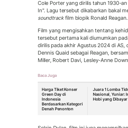
Cole Porter yang dirilis tahun 1930-a
In". Lagu tersebut dikabarkan bakal me
soundtrack
film biopik Ronald Reagan.
Film yang mengisahkan tentang kehi
tersebut pertama kali diumumkan pad
dirilis pada akhir Agustus 2024 di AS,
Dennis Quaid sebagai Reagan, bersa
Miller, Robert Davi, Lesley-Anne Down
Baca Juga
Harga Tiket Konser
Juara 1 Lomba Tid
Green Day di
Nasional, Yuniar: I
Indonesia
Hobi yang Dibayar
Berdasarkan Kategori
Denah Penonton
Selain Dylan, film ini juga menampilk