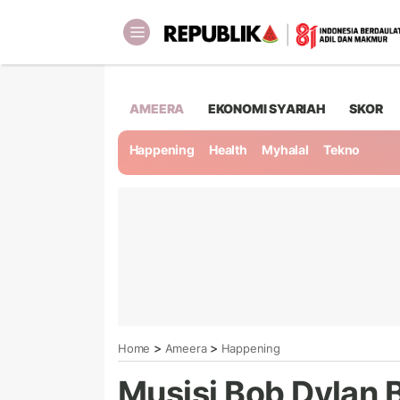
AMEERA
EKONOMI SYARIAH
SKOR
Happening
Health
Myhalal
Tekno
>
>
Home
Ameera
Happening
Musisi Bob Dylan B