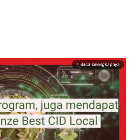
Baca selengkapnya
arrow_forward_ios