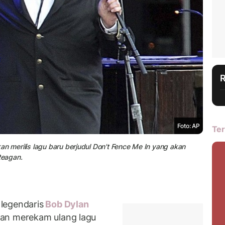
Foto: AP
Ter
an merilis lagu baru berjudul Don't Fence Me In yang akan
Reagan.
legendaris
Bob Dylan
gan merekam ulang lagu