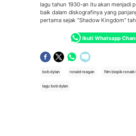
lagu tahun 1930-an itu akan menjadi 
baik dalam diskografinya yang panjan
pertama sejak “Shadow Kingdom” tah
Ikuti Whatsapp Chan
bob dylan
ronald reagan
film biopik ronald
lagu bob dylan