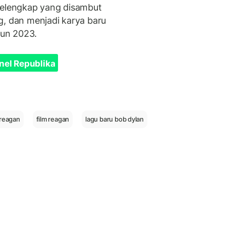
pelengkap yang disambut
g, dan menjadi karya baru
un 2023.
nel Republika
 reagan
film reagan
lagu baru bob dylan