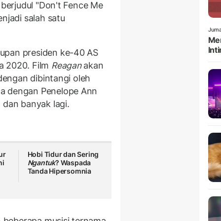
n berjudul "Don't Fence Me
njadi salah satu
Juma
Men
Int
dupan presiden ke-40 AS
a 2020. Film
Reagan
akan
 dengan dibintangi oleh
ma dengan Penelope Ann
 dan banyak lagi.
ur
Hobi Tidur dan Sering
ni
Ngantuk
? Waspada
Tanda Hipersomnia
an beberapa musisi ternama