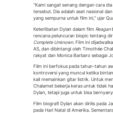
“Kami sangat senang dengan cara di
tersebut. Dia adalah aset nasional d
yang sempurna untuk film ini,” ujar Qu
Keterlibatan Dylan dalam film
Reagan
rencana peluncuran biopic tentang dir
Complete Unknown
. Film ini dijadwal
AS, dan dibintangi oleh Timothée Cha
rakyat dan Monica Barbaro sebagai J
Film ini berfokus pada tahun-tahun aw
kontroversi yang muncul ketika binta
kali memainkan gitar listrik. Untuk m
Chalamet bekerja keras untuk tidak h
Dylan, tetapi juga untuk bisa bernyanyi
Film biografi Dylan akan dirilis pada Jan
pada Hari Natal di Amerika. Sementara