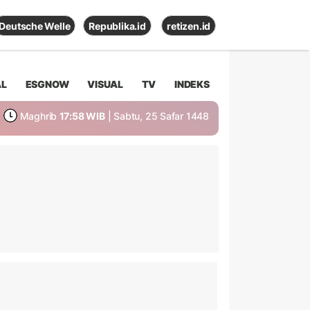
Deutsche Welle
Republika.id
retizen.id
AL
ESGNOW
VISUAL
TV
INDEKS
Maghrib
17:58 WIB
| Sabtu, 25 Safar 1448