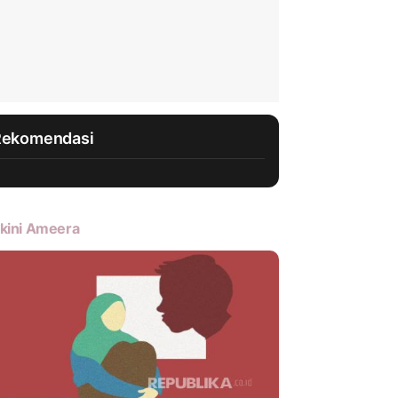
Rekomendasi
kini Ameera