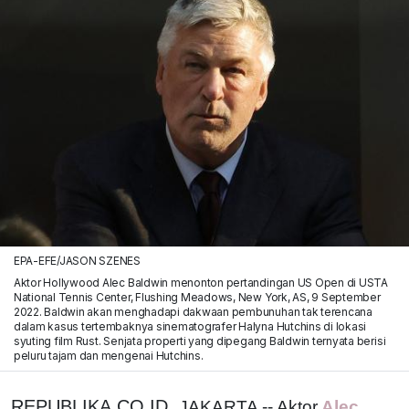
EPA-EFE/JASON SZENES
Aktor Hollywood Alec Baldwin menonton pertandingan US Open di USTA
National Tennis Center, Flushing Meadows, New York, AS, 9 September
2022. Baldwin akan menghadapi dakwaan pembunuhan tak terencana
dalam kasus tertembaknya sinematografer Halyna Hutchins di lokasi
syuting film Rust. Senjata properti yang dipegang Baldwin ternyata berisi
peluru tajam dan mengenai Hutchins.
REPUBLIKA.CO.ID,
JAKARTA -- Aktor
Alec