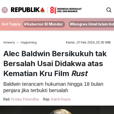
Hot Topics:
#Gubernur BI Mundur
#Kongres Umat Islam In
Ameera
Happening
Kamis , 01 Feb 2024, 20:30 WIB
Alec Baldwin Bersikukuh tak
Bersalah Usai Didakwa atas
Kematian Kru Film
Rust
Baldwin terancam hukuman hingga 18 bulan
penjara jika terbukti bersalah
Red:
Friska Yolandha
Rep:
Santi Sopia