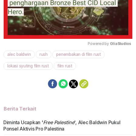
Powered by 
GliaStudios
alec baldwin
rush
penembakan di film rust
Mute
lokasi syuting film rust
film rust
Berita Terkait
Diminta Ucapkan '
Free Palestine
', Alec Baldwin Pukul
Ponsel Aktivis Pro Palestina