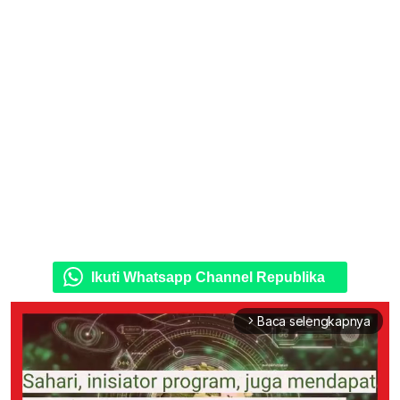
Ikuti Whatsapp Channel Republika
Baca selengkapnya
arrow_forward_ios