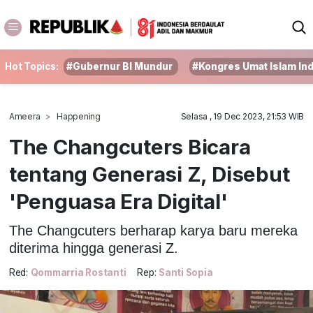
Hot Topics:
#Gubernur BI Mundur
#Kongres Umat Islam In
Ameera
Happening
Selasa , 19 Dec 2023, 21:53 WIB
The Changcuters Bicara
tentang Generasi Z, Disebut
'Penguasa Era Digital'
The Changcuters berharap karya baru mereka
diterima hingga generasi Z.
Red:
Qommarria Rostanti
Rep:
Santi Sopia