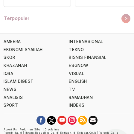
>
Terpopuler
AMEERA
INTERNASIONAL
EKONOMI SYARIAH
TEKNO
SKOR
BISNIS FINANSIAL
KHAZANAH
ESGNOW
IQRA
VISUAL
ISLAM DIGEST
ENGLISH
NEWS
TV
ANALISIS
RAMADHAN
SPORT
INDEKS
About Us
|
Pedoman Siber
|
Disclaimer
Republika.id
|
Ihram.republika.co.id
|
Retizen.id
|
Rejabar.co.id
|
Rejogja.co.id
|