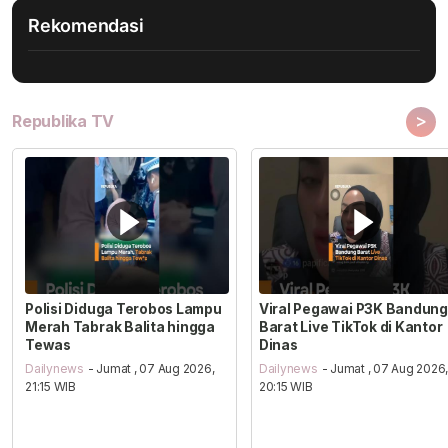
Rekomendasi
>
Republika TV
Polisi Diduga Terobos Lampu
Viral Pegawai P3K Bandung
Merah Tabrak Balita hingga
Barat Live TikTok di Kantor
Tewas
Dinas
Dailynews
- Jumat , 07 Aug 2026,
Dailynews
- Jumat , 07 Aug 2026
21:15 WIB
20:15 WIB