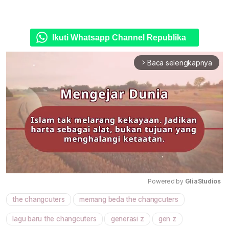
Ikuti Whatsapp Channel Republika
Baca selengkapnya
arrow_forward_ios
Powered by 
GliaStudios
the changcuters
memang beda the changcuters
Mute
lagu baru the changcuters
generasi z
gen z