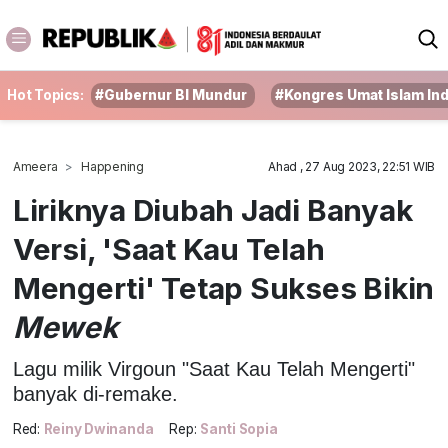
Hot Topics:
#Gubernur BI Mundur
#Kongres Umat Islam In
Ameera
Happening
Ahad , 27 Aug 2023, 22:51 WIB
Liriknya Diubah Jadi Banyak
Versi, 'Saat Kau Telah
Mengerti' Tetap Sukses Bikin
Mewek
Lagu milik Virgoun "Saat Kau Telah Mengerti"
banyak di-remake.
Red:
Reiny Dwinanda
Rep:
Santi Sopia