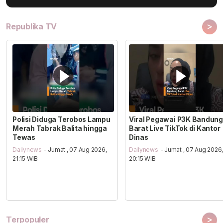
>
Republika TV
Polisi Diduga Terobos Lampu
Viral Pegawai P3K Bandung
Merah Tabrak Balita hingga
Barat Live TikTok di Kantor
Tewas
Dinas
Dailynews
- Jumat , 07 Aug 2026,
Dailynews
- Jumat , 07 Aug 2026
21:15 WIB
20:15 WIB
>
Terpopuler