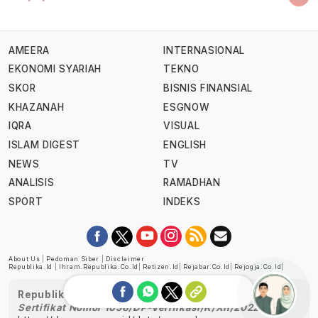
AMEERA
INTERNASIONAL
EKONOMI SYARIAH
TEKNO
SKOR
BISNIS FINANSIAL
KHAZANAH
ESGNOW
IQRA
VISUAL
ISLAM DIGEST
ENGLISH
NEWS
TV
ANALISIS
RAMADHAN
SPORT
INDEKS
About Us
|
Pedoman Siber
|
Disclaimer
Republika.id
|
Ihram.republika.co.id
|
Retizen.id
|
Rejabar.co.id
|
Rejogja.co.id
|
Republika telah diverifikasi oleh Dewan Pers
Sertifikat Nomor 1058/DP-Verifikasi/K/XII/2022