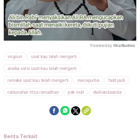
Powered by 
GliaStudios
virgoun
saat kau telah mengerti
Mute
aneka versi saat kau telah mengerti
remake saat kau telah mengerti
macepurba
fadil jaidi
rabiunahar ritza ramadhan
pak muh
dwihandaanda
Berita Terkait