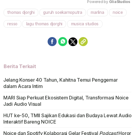
Powered by 
GliaStudios
thomas djorghi
guruh soekarnoputra
marlina
noice
Mute
resso
lagu thomas djorghi
musica studios
Berita Terkait
Jelang Konser 40 Tahun, Kahitna Temui Penggemar
dalam Acara Intim
MARI Siap Perkuat Ekosistem Digital, Transformasi Noice
Jadi Audio Visual
HUT ke-50, TMII Sajikan Edukasi dan Budaya Lewat Audio
Interaktif Bareng NOICE
Noice dan Spotify Kolaborasi Gelar Festival
Podcast
Horor