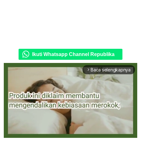
Ikuti Whatsapp Channel Republika
Baca selengkapnya
arrow_forward_ios