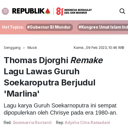
Hot Topics:
#Gubernur BI Mundur
#Kongres Umat Islam In
Senggang
Musik
Kamis , 09 Feb 2023, 10:46 WIB
Thomas Djorghi
Remake
Lagu Lawas Guruh
Soekaroputra Berjudul
'Marlina'
Lagu karya Guruh Soekarnoputra ini sempat
dipopulerkan oleh Chrisye pada era 1980-an.
Red:
Qommarria Rostanti
Rep:
Adysha Citra Ramadani