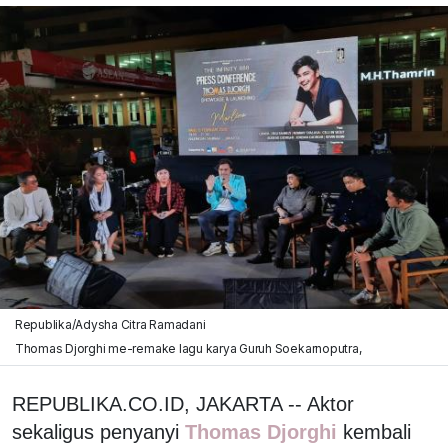
Republika/Adysha Citra Ramadani
Thomas Djorghi me-remake lagu karya Guruh Soekarnoputra,
REPUBLIKA.CO.ID, JAKARTA -- Aktor
sekaligus penyanyi
Thomas Djorghi
kembali