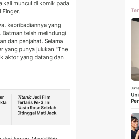
 kali muncul di komik pada
Ter
 Finger.
ya, kepribadiannya yang
a. Batman telah melindungi
n dan penjahat. Selama
r yang punya julukan "The
ak aktor yang datang dan
Juma
Uni
er
Titanic
Jadi Film
Pe
akta
Terlaris Ke-3, Ini
g
Nasib Rose Setelah
Ditinggal Mati Jack
ip dari laman
MovieWeb
,