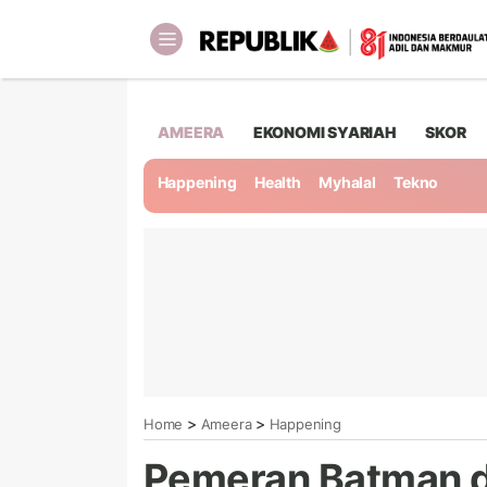
AMEERA
EKONOMI SYARIAH
SKOR
Happening
Health
Myhalal
Tekno
>
>
Home
Ameera
Happening
Pemeran Batman d