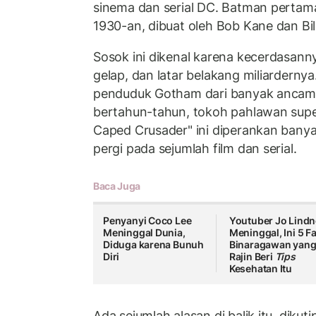
sinema dan serial DC. Batman pertama
1930-an, dibuat oleh Bob Kane dan Bill
Sosok ini dikenal karena kecerdasann
gelap, dan latar belakang miliarderny
penduduk Gotham dari banyak ancama
bertahun-tahun, tokoh pahlawan supe
Caped Crusader" ini diperankan bany
pergi pada sejumlah film dan serial.
Baca Juga
Penyanyi Coco Lee
Youtuber Jo Lindn
Meninggal Dunia,
Meninggal, Ini 5 F
Diduga karena Bunuh
Binaragawan yan
Diri
Rajin Beri
Tips
Kesehatan Itu
Ada sejumlah alasan di balik itu, dikut