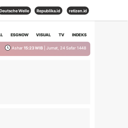
Deutsche Welle
Republika.id
retizen.id
AL
ESGNOW
VISUAL
TV
INDEKS
Ashar
15:23 WIB
| Jumat, 24 Safar 1448