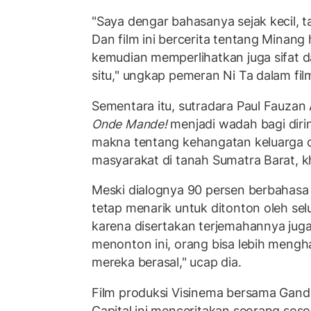
"Saya dengar bahasanya sejak kecil, t
Dan film ini bercerita tentang Minang h
kemudian memperlihatkan juga sifat d
situ," ungkap pemeran Ni Ta dalam fil
Sementara itu, sutradara Paul Fauzan
Onde Mande!
menjadi wadah bagi dir
makna tentang kehangatan keluarga 
masyarakat di tanah Sumatra Barat, k
Meski dialognya 90 persen berbahas
tetap menarik untuk ditonton oleh se
karena disertakan terjemahannya juga
menonton ini, orang bisa lebih mengh
mereka berasal," ucap dia.
Film produksi Visinema bersama Gandr
Capital ini menceritakan seorang soso