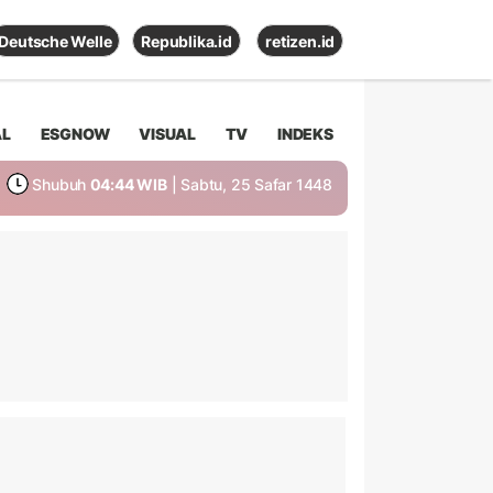
Deutsche Welle
Republika.id
retizen.id
AL
ESGNOW
VISUAL
TV
INDEKS
Shubuh
04:44 WIB
| Sabtu, 25 Safar 1448