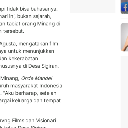
api tidak bisa bahasanya.
ari ini, bukan sejarah,
an tabiat orang Minang di
m tersebut.
 Agusta, mengatakan film
inya untuk menunjukkan
dan kekerabatan
hususnya di Desa Sigiran.
a Minang,
Onde Mande!
luruh masyarakat Indonesia
. "Aku berharap, setelah
argai keluarga dan tempat
vng Films dan Visionari
k tetua Desa Sigiran