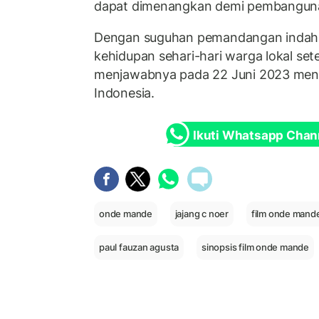
dapat dimenangkan demi pembangun
Dengan suguhan pemandangan indah 
kehidupan sehari-hari warga lokal se
menjawabnya pada 22 Juni 2023 mend
Indonesia.
Ikuti Whatsapp Chan
onde mande
jajang c noer
film onde mand
paul fauzan agusta
sinopsis film onde mande