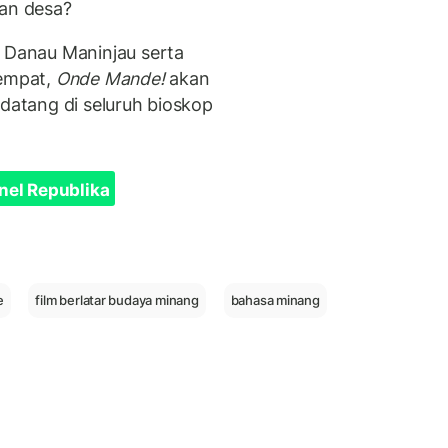
an desa?
Danau Maninjau serta
tempat,
Onde Mande!
akan
atang di seluruh bioskop
nel Republika
e
film berlatar budaya minang
bahasa minang