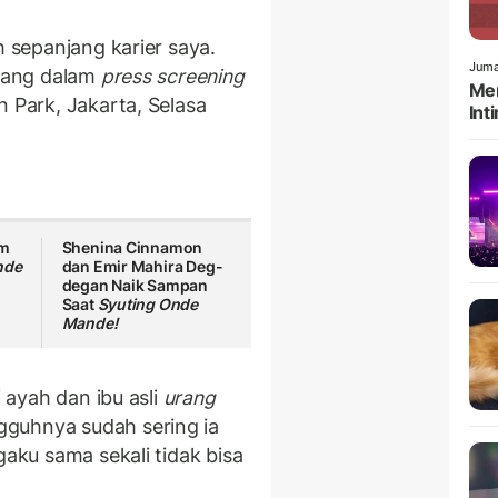
h sepanjang karier saya.
Juma
ajang dalam
press screening
Men
n Park, Jakarta, Selasa
Int
lm
Shenina Cinnamon
nde
dan Emir Mahira Deg-
degan Naik Sampan
Saat
Syuting Onde
Mande!
i ayah dan ibu asli
urang
gguhnya sudah sering ia
gaku sama sekali tidak bisa