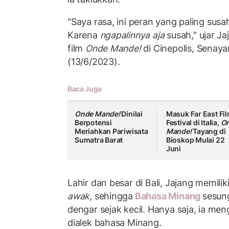
"Saya rasa, ini peran yang paling susa
Karena
ngapalinnya aja
susah," ujar J
film
Onde Mande!
di Cinepolis, Senaya
(13/6/2023).
Baca Juga
Onde Mande!
Dinilai
Masuk Far East Fi
Berpotensi
Festival di Italia,
O
Meriahkan Pariwisata
Mande!
Tayang di
Sumatra Barat
Bioskop Mulai 22
Juni
Lahir dan besar di Bali, Jajang memilik
awak
, sehingga
Bahasa Minang
sesun
dengar sejak kecil. Hanya saja, ia men
dialek bahasa Minang.