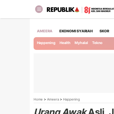
AMEERA
EKONOMI SYARIAH
SKOR
Happening
Health
Myhalal
Tekno
>
>
Home
Ameera
Happening
Urang Awak
Asli, 