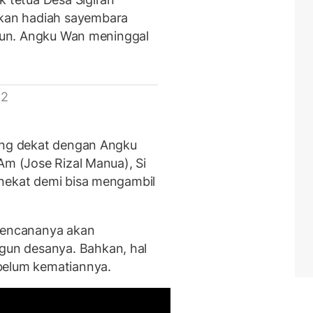
kan hadiah sayembara
abun. Angku Wan meninggal
 2
yang dekat dengan Angku
Am (Jose Rizal Manua), Si
 nekat demi bisa mengambil
 rencananya akan
un desanya. Bahkan, hal
belum kematiannya.