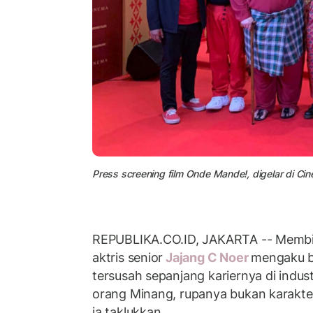
Press screening film Onde Mande!, digelar di Cin
REPUBLIKA.CO.ID, JAKARTA -- Membi
aktris senior
Jajang C Noer
mengaku b
tersusah sepanjang kariernya di indust
orang Minang, rupanya bukan karakt
ia taklukkan.