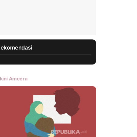
Rekomendasi
kini Ameera