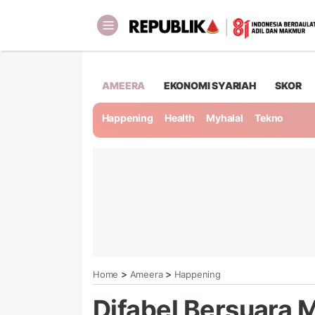
AMEERA
EKONOMI SYARIAH
SKOR
Happening
Health
Myhalal
Tekno
>
>
Home
Ameera
Happening
Difabel Bersuara M