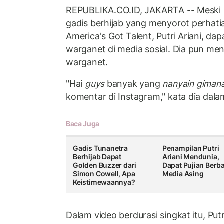
REPUBLIKA.CO.ID, JAKARTA -- Meski 
gadis berhijab yang menyorot perhati
America's Got Talent, Putri Ariani, d
warganet di media sosial. Dia pun m
warganet.
"Hai
guys
banyak yang
nanyain gimana
komentar di Instagram," kata dia dala
Baca Juga
Gadis Tunanetra
Penampilan Putri
Berhijab Dapat
Ariani Mendunia,
Golden Buzzer dari
Dapat Pujian Berb
Simon Cowell, Apa
Media Asing
Keistimewaannya?
Dalam video berdurasi singkat itu, P