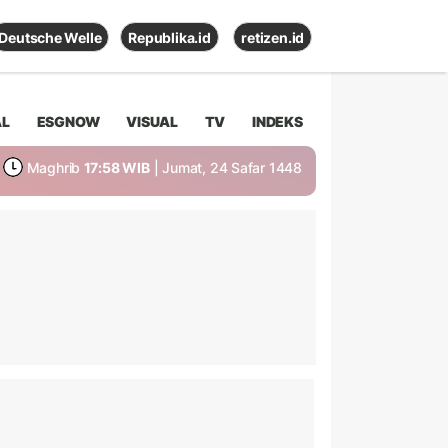
Deutsche Welle
Republika.id
retizen.id
AL
ESGNOW
VISUAL
TV
INDEKS
Maghrib
17:58 WIB
| Jumat, 24 Safar 1448