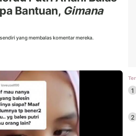
npa Bantuan,
Gimana
ni sendiri yang membalas komentar mereka.
Ter
1
2