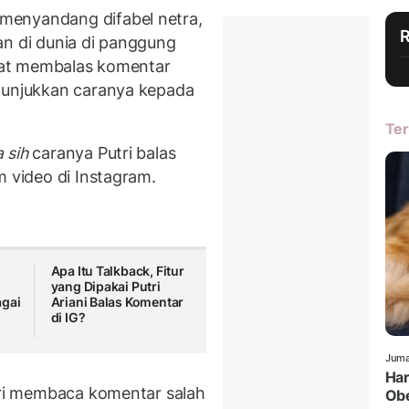
menyandang difabel netra,
an di dunia di panggung
apat membalas komentar
enunjukkan caranya kepada
Ter
 sih
caranya Putri balas
m video di Instagram.
Apa Itu Talkback, Fitur
yang Dipakai Putri
agai
Ariani Balas Komentar
di IG?
Juma
Har
utri membaca komentar salah
Obe