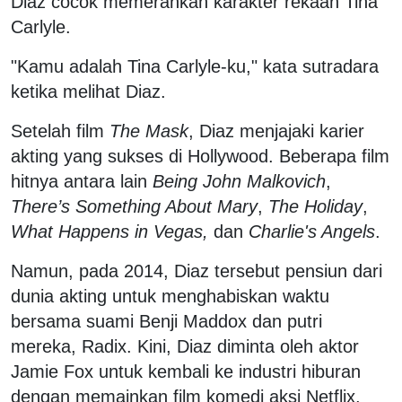
Diaz cocok memerankan karakter rekaan Tina
Carlyle.
"Kamu adalah Tina Carlyle-ku," kata sutradara
ketika melihat Diaz.
Setelah film
The Mask
, Diaz menjajaki karier
akting yang sukses di Hollywood. Beberapa film
hitnya antara lain
Being John Malkovich
,
There’s Something About Mary
,
The Holiday
,
What Happens in Vegas,
dan
Charlie's Angels
.
Namun, pada 2014, Diaz tersebut pensiun dari
dunia akting untuk menghabiskan waktu
bersama suami Benji Maddox dan putri
mereka, Radix. Kini, Diaz diminta oleh aktor
Jamie Fox untuk kembali ke industri hiburan
dengan memainkan film komedi aksi Netflix,