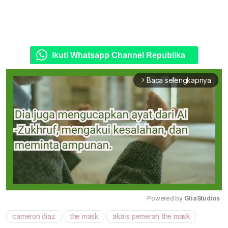
Ikuti Whatsapp Channel Republika
Baca selengkapnya
arrow_forward_ios
Powered by 
GliaStudios
cameron diaz
the mask
aktris pemeran the mask
Mute