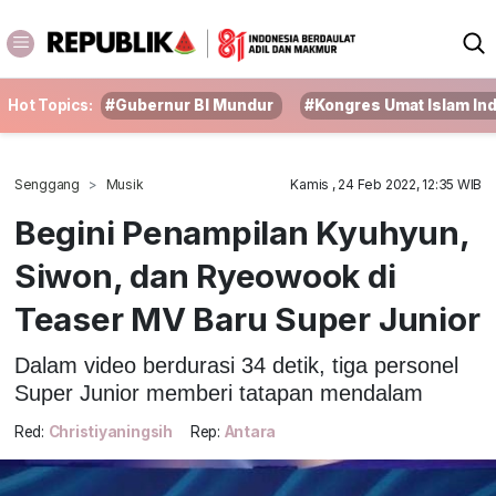
Hot Topics:
#Gubernur BI Mundur
#Kongres Umat Islam In
Senggang
Musik
Kamis , 24 Feb 2022, 12:35 WIB
Begini Penampilan Kyuhyun,
Siwon, dan Ryeowook di
Teaser MV Baru Super Junior
Dalam video berdurasi 34 detik, tiga personel
Super Junior memberi tatapan mendalam
Red:
Christiyaningsih
Rep:
Antara