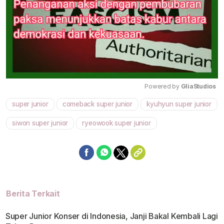
Powered by 
GliaStudios
super junior
comeback super junior
kyuhyun super junior
Mute
siwon super junior
ryeowook super junior
Berita Terkait
Super Junior Konser di Indonesia, Janji Bakal Kembali Lagi