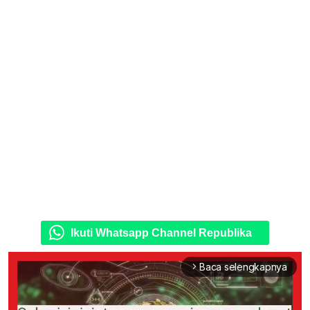
Ikuti Whatsapp Channel Republika
Baca selengkapnya
arrow_forward_ios