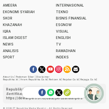
AMEERA
INTERNASIONAL
EKONOMI SYARIAH
TEKNO
SKOR
BISNIS FINANSIAL
KHAZANAH
ESGNOW
IQRA
VISUAL
ISLAM DIGEST
ENGLISH
NEWS
TV
ANALISIS
RAMADHAN
SPORT
INDEKS
About Us
|
Pedoman Siber
|
Disclaimer
Republika.id
|
Ihram.republika.co.id
|
Retizen.id
|
Rejabar.co.id
|
Rejogja.co.id
|
Republika telah diverifikasi oleh Dewan Pers
Sertifikat Nomor 1058/DP-Verifikasi/K/XII/2022
https://dewanpers.or.id/data/perusahaanpers
Ask me!
© 2026 PT Republika Media Mandiri - All Rights Reserved.