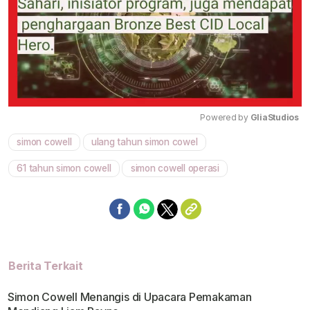
Powered by 
GliaStudios
simon cowell
ulang tahun simon cowel
Mute
61 tahun simon cowell
simon cowell operasi
Berita Terkait
Simon Cowell Menangis di Upacara Pemakaman