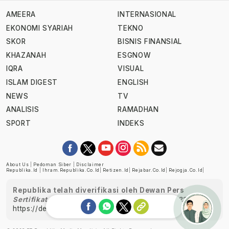
AMEERA
INTERNASIONAL
EKONOMI SYARIAH
TEKNO
SKOR
BISNIS FINANSIAL
KHAZANAH
ESGNOW
IQRA
VISUAL
ISLAM DIGEST
ENGLISH
NEWS
TV
ANALISIS
RAMADHAN
SPORT
INDEKS
About Us
|
Pedoman Siber
|
Disclaimer
Republika.id
|
Ihram.republika.co.id
|
Retizen.id
|
Rejabar.co.id
|
Rejogja.co.id
|
Republika telah diverifikasi oleh Dewan Pers
Sertifikat Nomor 1058/DP-Verifikasi/K/XII/2022
https://dewanpers.or.id/data/perusahaanpers
Ask me!