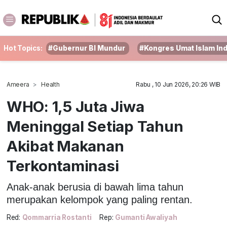
Hot Topics:
#Gubernur BI Mundur
#Kongres Umat Islam In
Ameera
Health
Rabu , 10 Jun 2026, 20:26 WIB
WHO: 1,5 Juta Jiwa
Meninggal Setiap Tahun
Akibat Makanan
Terkontaminasi
Anak-anak berusia di bawah lima tahun
merupakan kelompok yang paling rentan.
Red:
Qommarria Rostanti
Rep:
Gumanti Awaliyah