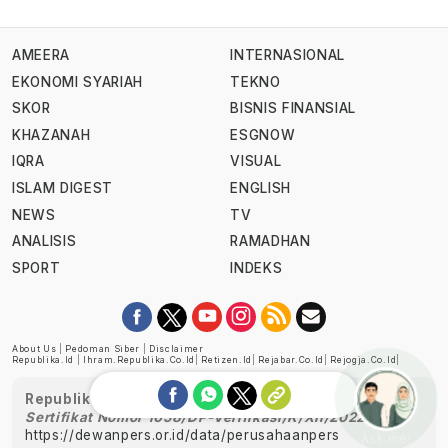
AMEERA
INTERNASIONAL
EKONOMI SYARIAH
TEKNO
SKOR
BISNIS FINANSIAL
KHAZANAH
ESGNOW
IQRA
VISUAL
ISLAM DIGEST
ENGLISH
NEWS
TV
ANALISIS
RAMADHAN
SPORT
INDEKS
About Us
|
Pedoman Siber
|
Disclaimer
Republika.id
|
Ihram.republika.co.id
|
Retizen.id
|
Rejabar.co.id
|
Rejogja.co.id
|
Republika telah diverifikasi oleh Dewan Pers
Sertifikat Nomor 1058/DP-Verifikasi/K/XII/2022
https://dewanpers.or.id/data/perusahaanpers
Ask me!