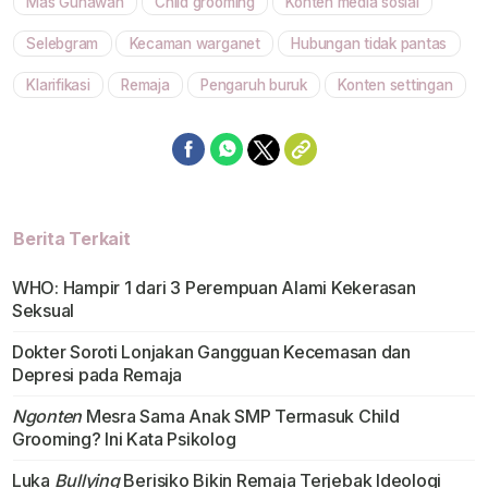
Mas Gunawan
Child grooming
Konten media sosial
Mute
Selebgram
Kecaman warganet
Hubungan tidak pantas
Klarifikasi
Remaja
Pengaruh buruk
Konten settingan
Berita Terkait
WHO: Hampir 1 dari 3 Perempuan Alami Kekerasan
Seksual
Dokter Soroti Lonjakan Gangguan Kecemasan dan
Depresi pada Remaja
Ngonten
Mesra Sama Anak SMP Termasuk Child
Grooming? Ini Kata Psikolog
Luka
Bullying
Berisiko Bikin Remaja Terjebak Ideologi