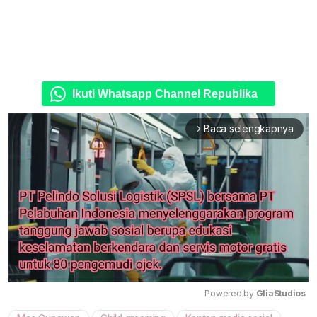
Ikuti Whatsapp Channel Republika
Baca selengkapnya
arrow_forward_ios
Powered by 
GliaStudios