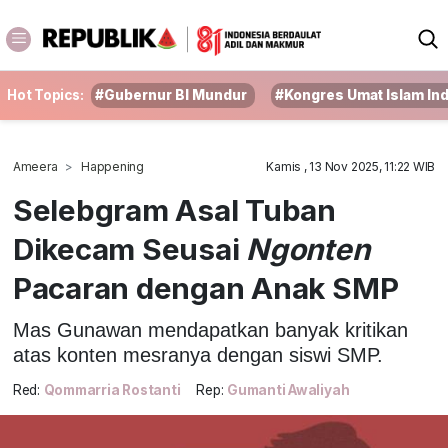
Hot Topics:
#Gubernur BI Mundur
#Kongres Umat Islam In
Ameera
Happening
Kamis , 13 Nov 2025, 11:22 WIB
Selebgram Asal Tuban
Dikecam Seusai
Ngonten
Pacaran dengan Anak SMP
Mas Gunawan mendapatkan banyak kritikan
atas konten mesranya dengan siswi SMP.
Red:
Qommarria Rostanti
Rep:
Gumanti Awaliyah