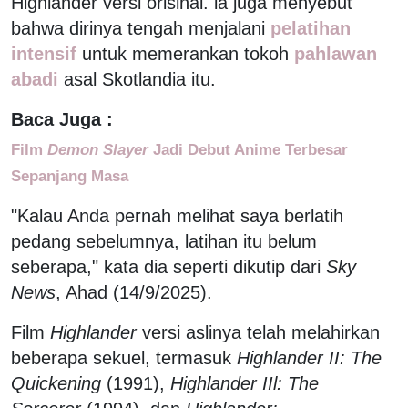
Highlander versi orisinal. la juga menyebut
bahwa dirinya tengah menjalani
pelatihan
intensif
untuk memerankan tokoh
pahlawan
abadi
asal Skotlandia itu.
Baca Juga :
Film
Demon Slayer
Jadi Debut Anime Terbesar
Sepanjang Masa
"Kalau Anda pernah melihat saya berlatih
pedang sebelumnya, latihan itu belum
seberapa," kata dia seperti dikutip dari
Sky
News
, Ahad (14/9/2025).
Film
Highlander
versi aslinya telah melahirkan
beberapa sekuel, termasuk
Highlander II: The
Quickening
(1991),
Highlander IIl: The