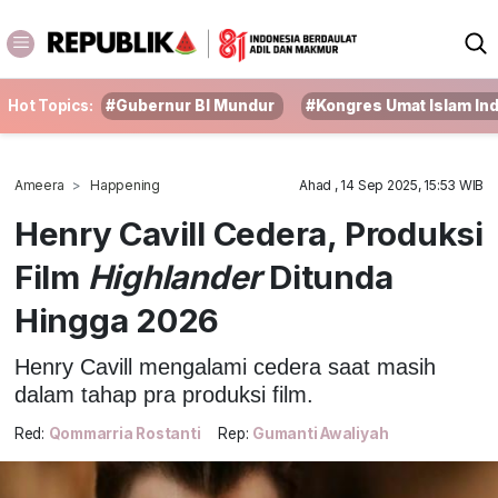
Hot Topics:
#Gubernur BI Mundur
#Kongres Umat Islam In
Ameera
Happening
Ahad , 14 Sep 2025, 15:53 WIB
Henry Cavill Cedera, Produksi
Film
Highlander
Ditunda
Hingga 2026
Henry Cavill mengalami cedera saat masih
dalam tahap pra produksi film.
Red:
Qommarria Rostanti
Rep:
Gumanti Awaliyah