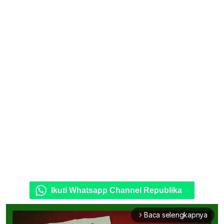
Ikuti Whatsapp Channel Republika
Baca selengkapnya
arrow_forward_ios