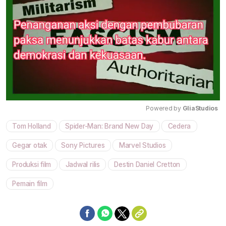
Powered by 
GliaStudios
Tom Holland
Spider-Man: Brand New Day
Cedera
Mute
Gegar otak
Sony Pictures
Marvel Studios
Produksi film
Jadwal rilis
Destin Daniel Cretton
Pemain film