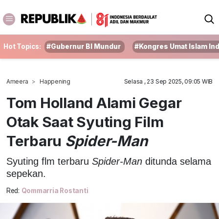
Hot Topics:
#Gubernur BI Mundur
#Kongres Umat Islam In
Ameera
Happening
Selasa , 23 Sep 2025, 09:05 WIB
Tom Holland Alami Gegar
Otak Saat Syuting Film
Terbaru
Spider-Man
Syuting flm terbaru
Spider-Man
ditunda selama
sepekan.
Red:
Qommarria Rostanti