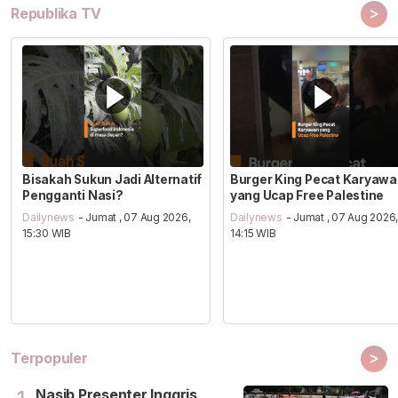
>
Republika TV
Bisakah Sukun Jadi Alternatif
Burger King Pecat Karyaw
Pengganti Nasi?
yang Ucap Free Palestine
Dailynews
- Jumat , 07 Aug 2026,
Dailynews
- Jumat , 07 Aug 2026
15:30 WIB
14:15 WIB
>
Terpopuler
Nasib Presenter Inggris